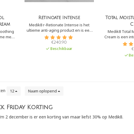
ol
Retinoate Intense
Total Moist
ream
C
Medik8 r-Retionate Intense is het
ultieme anti-aging product en is een
moothing
Medik8 Total M
alles-in-één nachtformule. Het is een
ème met
Cream is een in
revolutionair vitamine A product door
ur. Deze
crème. De crème hydrateert alle
€240,90
de combinatie met Retinyl-retinoaat
het
huidlagen diep, 
Beschikbaar
€
en Retinaldehyde.
tekenen
en te 
Be
ten
12
Naam oplopend
k Friday Korting
/m 2 december is er een korting van maar liefst 30% op Medik8.