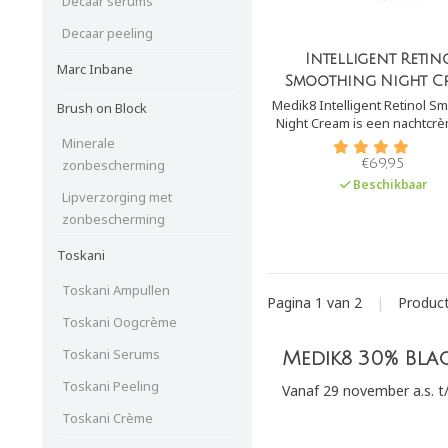
Decaar serums
Decaar peeling
Intelligent Retin
Marc Inbane
Smoothing Night C
Medik8 Intelligent Retinol S
Brush on Block
Night Cream is een nachtcr
retinol (0,2%) en hyaluronzu
Minerale
crème is geschikt voor 
€69,95
zonbescherming
verminderen van de eerste 
Beschikbaar
van veroudering
Lipverzorging met
zonbescherming
Toskani
Toskani Ampullen
Pagina 1 van 2
|
Produc
Toskani Oogcrème
Toskani Serums
Medik8 30% Blac
Toskani Peeling
Vanaf 29 november a.s. t
Toskani Crème