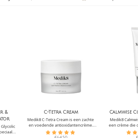
r &
C-Tetra Cream
Calmwise C
ator
Medik8 C-Tetra Cream is een zachte
Medik8 Calmwis
en voedende antioxidantencrème.
een crème die 
Glycolic
Het bevat dan ook stabiele vitamine C
om de rode en
peciaal
en E om vrije radicalen te voorkomen.
verzorgen en t
e crème
€64,50