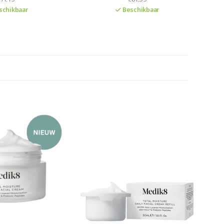
t de formule een
SPF30. De crème herstelt en
schikbaar
Beschikbaar
met minerale groene
hydrateert de huid diep.
odheid camoufleert.