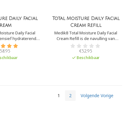
ure Daily Facial
Total Moisture Daily Facial
ream
Cream Refill
oisture Daily Facial
Medik8 Total Moisture Daily Facial
tensief hydraterende
Cream Refill is de navulling van
Medik8 Total Moisture Daily Facial
om de huid te voeden
Cream. Dit is een intensief
58,95
€52,95
beschermen.
hydraterende crème. De crème
schikbaar
Beschikbaar
hydrateert alle huidlagen diep, om de
huid te voeden en te beschermen.
1
2
Volgende Vorige