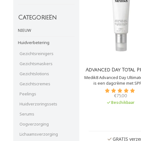
Categorieën
NIEUW
Huidverbetering
Gezichtsreinigers
Gezichtsmaskers
Advanced Day Total P
Gezichtslotions
Medik8 Advanced Day Ultimate
is een dagcrème met SPF30+
Gezichtscremes
Daarnaast biedt het besch
Peelings
tegen infrarood, blauwlicht en
€75,00
Beschikbaar
Huidverzoringssets
Serums
Oogverzorging
Lichaamsverzorging
GRATIS verzen