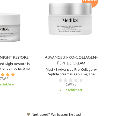
Night Restore
Advanced Pro-Collagen+
Peptide cream
d Night Restore is
ellende nachtcrème.
Medik8 Advanced Pro-Collagen+
me hydratatie aan de
Peptide cream is een luxe, snel
s het vooral geschikt
absorberende crème die anti-aging
73,65
, vochtarme en/ of
werkt. Het stimuleert de
schikbaar
€99,95
re huiden.
collageenproductie, vermindert
Beschikbaar
zichtbare lijntjes en rimpels en
versterkt de huidbarrière.
Niet goed? Wij lossen het op!