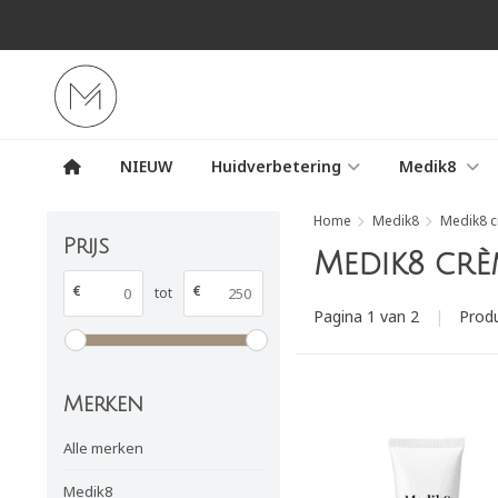
NIEUW
Huidverbetering
Medik8
Home
Medik8
Medik8 
Prijs
Medik8 crè
€
€
tot
Pagina 1 van 2
|
Prod
Merken
Alle merken
Medik8