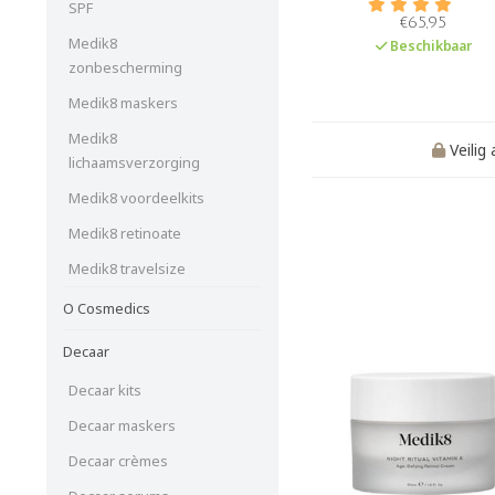
SPF
zorgt ervoor dat de huid co
€65,95
wordt gehydrateerd, terwi
Medik8
Beschikbaar
talgproductie wordt gecont
zonbescherming
(matterend effect).
Medik8 maskers
Medik8
Veilig
lichaamsverzorging
Medik8 voordeelkits
Medik8 retinoate
Medik8 travelsize
O Cosmedics
Decaar
Decaar kits
Decaar maskers
Decaar crèmes