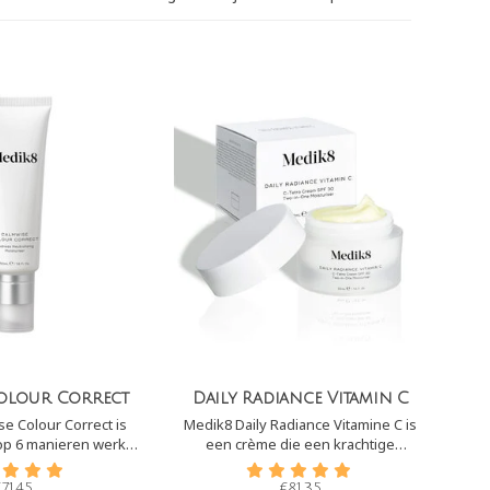
olour Correct
Daily Radiance Vitamin C
e Colour Correct is
Medik8 Daily Radiance Vitamine C is
op 6 manieren werkt
een crème die een krachtige
 gevoelige huid te
antioxidantbescherming combineert
e verminderen. Als
met een hoge sterkte breed spectrum
€71,45
€81,35