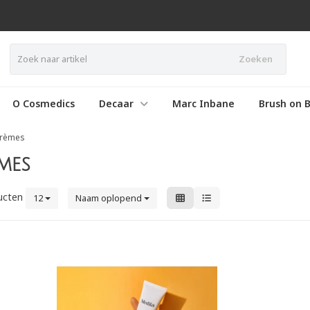
Zoeken
O Cosmedics
Decaar
Marc Inbane
Brush on B
crèmes
mes
ucten
12
Naam oplopend