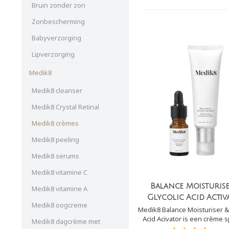
Bruin zonder zon
Zonbescherming
Babyverzorging
Lipverzorging
Medik8
Medik8 cleanser
Medik8 Crystal Retinal
Medik8 crèmes
Medik8 peeling
Medik8 serums
Medik8 vitamine C
Balance Moisturise
Medik8 vitamine A
Glycolic Acid Activ
Medik8 oogcreme
Medik8 Balance Moisturiser & 
Acid Acivator is een crème s
Medik8 dagcrème met
voor de vette/ acne huid. D