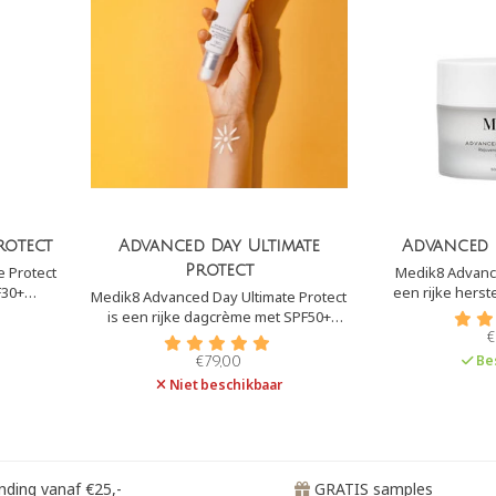
rotect
Advanced Day Ultimate
Advanced 
Protect
 Protect
Medik8 Advance
een rijke herst
Medik8 Advanced Day Ultimate Protect
erming
Het geeft ultie
is een rijke dagcrème met SPF50+
 A.G.E´s.
huid. Hierdoor i
(zeer hoge UVB-bescherming) en
€
voor wat droge
PA++++ (zeer uitzonderlijk hoge UVA-
Be
€79,00
rijpe
bescherming). Daarnaast biedt het
Niet beschikbaar
bescherming tegen infrarood,
blauwlicht en A.G.E´s.
ding vanaf €25,-
GRATIS samples