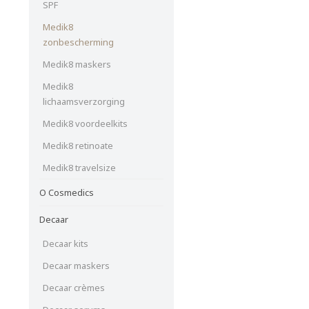
SPF
Medik8
zonbescherming
Medik8 maskers
Medik8
lichaamsverzorging
Medik8 voordeelkits
Medik8 retinoate
Medik8 travelsize
O Cosmedics
Decaar
Decaar kits
Decaar maskers
Decaar crèmes