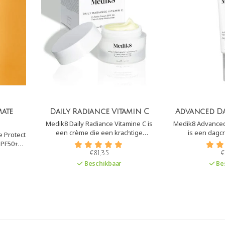
mate
Daily Radiance Vitamin C
Advanced Da
Medik8 Daily Radiance Vitamine C is
Medik8 Advanced 
een crème die een krachtige
is een dagcrème met SPF30+
 Protect
antioxidantbescherming combineert
Daarnaast bie
SPF50+
met een hoge sterkte breed spectrum
tegen infrarood, 
ng) en
€81,35
€
SPF30. De crème herstelt en
oge UVA-
Beschikbaar
Be
hydrateert de huid diep.
edt het
rood,