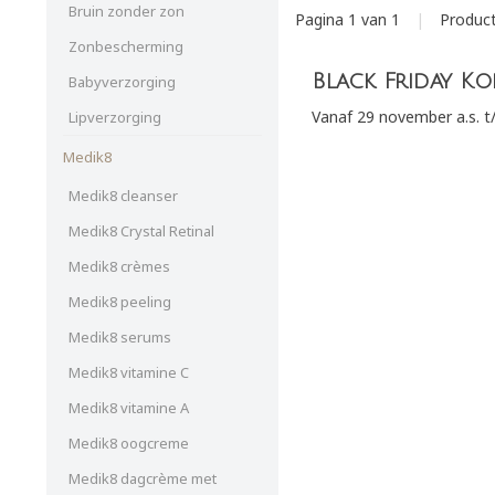
Bruin zonder zon
Pagina 1 van 1
|
Produc
Zonbescherming
Black Friday Ko
Babyverzorging
Vanaf 29 november a.s. t
Lipverzorging
Medik8
Medik8 cleanser
Medik8 Crystal Retinal
Medik8 crèmes
Medik8 peeling
Medik8 serums
Medik8 vitamine C
Medik8 vitamine A
Medik8 oogcreme
Medik8 dagcrème met