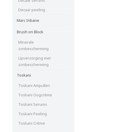
Decaar serums
Decaar peeling
Marc Inbane
Brush on Block
Minerale
zonbescherming
Lipverzorging met
zonbescherming
Toskani
Toskani Ampullen
Toskani Oogcrème
Toskani Serums
Toskani Peeling
Toskani Crème