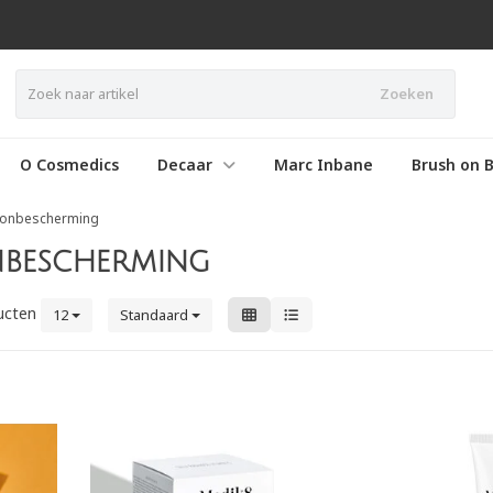
Zoeken
O Cosmedics
Decaar
Marc Inbane
Brush on B
zonbescherming
nbescherming
ucten
12
Standaard