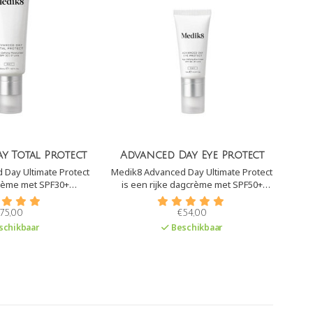
y Total Protect
Advanced Day Eye Protect
Day Ultimate Protect
Medik8 Advanced Day Ultimate Protect
is een rijke dagcrème met SPF50+
dt het bescherming
(zeer hoge UVB-bescherming) en
blauwlicht en A.G.E´s.
PA++++ (zeer uitzonderlijk hoge UVA-
75,00
€54,00
bescherming). Daarnaast biedt het
schikbaar
Beschikbaar
bescherming tegen infrarood,
blauwlicht en A.G.E´s.