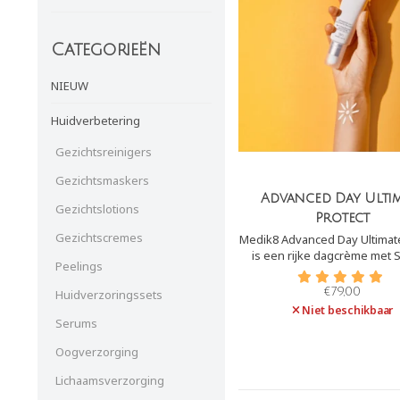
Categorieën
NIEUW
Huidverbetering
Gezichtsreinigers
Gezichtsmaskers
Advanced Day Ulti
Gezichtslotions
Protect
Gezichtscremes
Medik8 Advanced Day Ultimate
is een rijke dagcrème met 
Peelings
(zeer hoge UVB-beschermi
PA++++ (zeer uitzonderlijk h
€79,00
Huidverzoringssets
bescherming). Daarnaast bi
Niet beschikbaar
bescherming tegen infra
Serums
blauwlicht en A.G.E´s.
Oogverzorging
Lichaamsverzorging