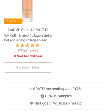
25%
Sale
Native Collagen Gel
GM Collin Native Collagen Gel is
hét anti-aging collageen serum.
Dit collageen serum stimuleert
niet alleen de collageen
€75,00
€99,95
aanmaak, maar geeft ook een
Niet beschikbaar
hydratatie boost aan de huid.
Het verfijnt de huidstructuur en
werkt kalmerend op de huid.
Niet beschikbaar
GRATIS verzending vanaf €25,-
GRATIS samples
Niet goed? Wij lossen het op!