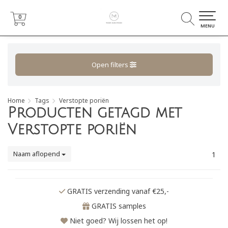
0
0
MENU
Open filters
Home
Tags
Verstopte poriën
Producten getagd met
Verstopte poriën
Naam aflopend
1
GRATIS verzending vanaf €25,-
GRATIS samples
Niet goed? Wij lossen het op!