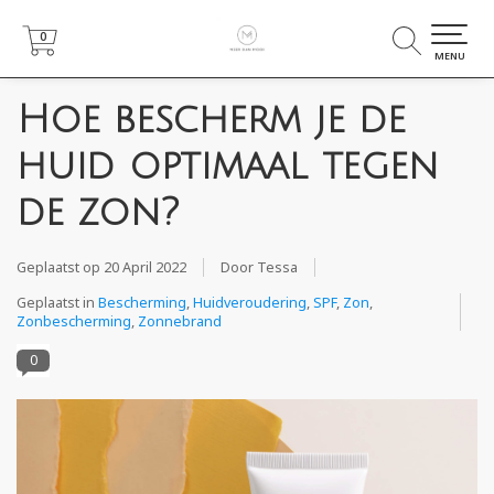
0
0
MENU
Hoe bescherm je de
huid optimaal tegen
de zon?
Geplaatst op
20 April 2022
Door Tessa
Geplaatst in
Bescherming
,
Huidveroudering
,
SPF
,
Zon
,
Zonbescherming
,
Zonnebrand
0