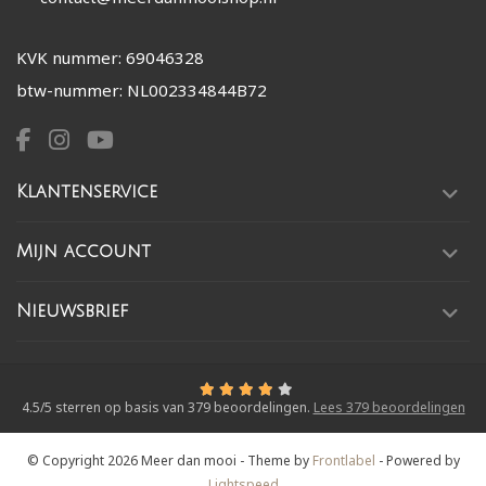
KVK nummer: 69046328
btw-nummer: NL002334844B72
Klantenservice
Mijn account
Nieuwsbrief
4.5
/
5
sterren op basis van
379
beoordelingen.
Lees 379 beoordelingen
© Copyright 2026 Meer dan mooi
- Theme by
Frontlabel
- Powered by
Lightspeed