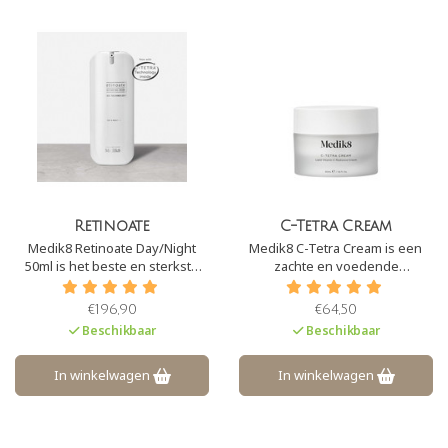
Retinoate
C-Tetra Cream
Medik8 Retinoate Day/Night
Medik8 C-Tetra Cream is een
50ml is het beste en sterkste
zachte en voedende
vitamine A product op de markt.
antioxidantencrème. Het bevat
Retinoate werkt 8x sneller dan
dan ook stabiele vitamine C en E
€196,90
€64,50
retinol. Vanaf nu bevat
om vrije radicalen te
Beschikbaar
Beschikbaar
Retinoate ook een stabiele
voorkomen.
vorm van vitamine C, waardoor
het nog krachtiger werkt.
In winkelwagen
In winkelwagen