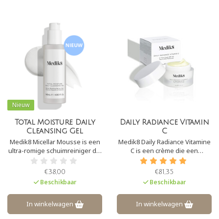
Nieuw
Total Moisture Daily
Daily Radiance Vitamin
Cleansing Gel
C
Medik8 Micellar Mousse is een
Medik8 Daily Radiance Vitamine
ultra-romige schuimreiniger die
C is een crème die een
in staat is om zware make-up te
krachtige
verwijderen. Het is een zachte
antioxidantbescherming
€38,00
€81,35
cleanser die de huid niet
combineert met een hoge
Beschikbaar
Beschikbaar
uitdroogt en is daardoor
sterkte breed spectrum SPF30.
geschikt voor alle huidtypen.
De crème herstelt en hydrateert
de huid diep.
In winkelwagen
In winkelwagen