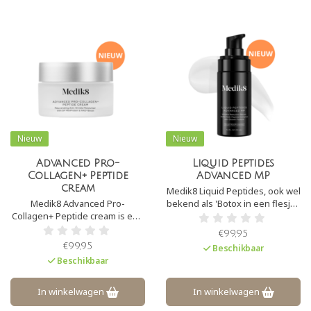
Nieuw
Nieuw
Advanced Pro-
Liquid Peptides
Collagen+ Peptide
Advanced MP
cream
Medik8 Liquid Peptides, ook wel
Medik8 Advanced Pro-
bekend als 'Botox in een flesje',
Collagen+ Peptide cream is een
is een krachtig hydraterend
luxe, snel absorberende crème
serum dat een peptidecocktail
€99,95
die anti-aging werkt. Het
van 30% bevat. Het serum richt
€99,95
Beschikbaar
stimuleert de
zich op de fibroblastcellen,
Beschikbaar
collageenproductie, vermindert
waardoor de aanmaak van
zichtbare lijntjes en rimpels en
collageen wordt gestimuleerd.
versterkt de huidbarrière.
In winkelwagen
In winkelwagen