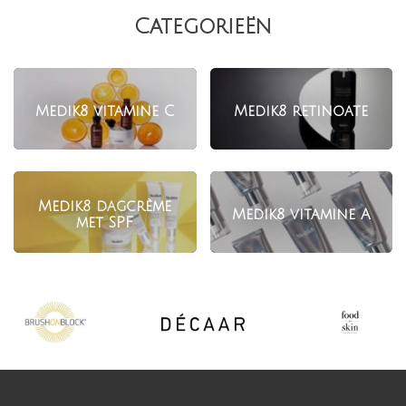
Categorieën
Medik8 vitamine C
Medik8 retinoate
Medik8 dagcrème
Medik8 vitamine A
met SPF