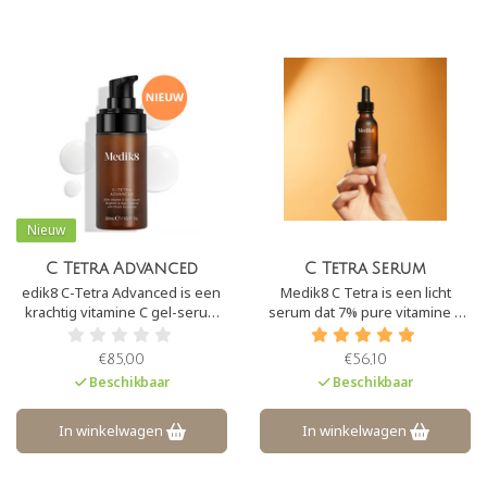
Nieuw
C Tetra Advanced
C Tetra Serum
edik8 C-Tetra Advanced is een
Medik8 C Tetra is een licht
krachtig vitamine C gel-serum
serum dat 7% pure vitamine C
met 20% gestabiliseerde
bevat en daarnaast vitamine E.
vitamine C en fyto-
Deze combinatie zorgt ervoor
€85,00
€56,10
exosomen. Deze formule
dat de huid een prachtige ‘glow’
Beschikbaar
Beschikbaar
verheldert de huid, versterkt de
krijgt, de huid wordt hersteld en
huidbarrière en werkt als
zichtbare tekenen van
antioxidant.
huidveroudering worden
In winkelwagen
In winkelwagen
aangepakt.