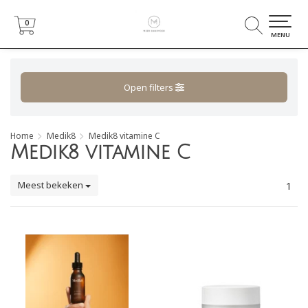
0
0
MENU
Open filters
Home
Medik8
Medik8 vitamine C
Medik8 vitamine C
Meest bekeken
1