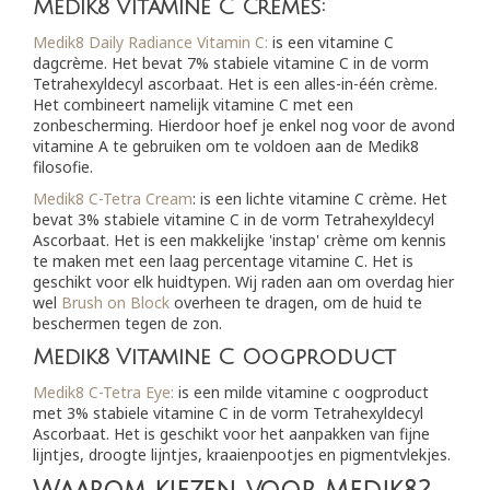
Medik8 Vitamine C Crèmes:
Medik8 Daily Radiance Vitamin C:
is een vitamine C
dagcrème. Het bevat 7% stabiele vitamine C in de vorm
Tetrahexyldecyl ascorbaat. Het is een alles-in-één crème.
Het combineert namelijk vitamine C met een
zonbescherming. Hierdoor hoef je enkel nog voor de avond
vitamine A te gebruiken om te voldoen aan de Medik8
filosofie.
Medik8 C-Tetra Cream
: is een lichte vitamine C crème. Het
bevat 3% stabiele vitamine C in de vorm Tetrahexyldecyl
Ascorbaat. Het is een makkelijke 'instap' crème om kennis
te maken met een laag percentage vitamine C. Het is
geschikt voor elk huidtypen. Wij raden aan om overdag hier
wel
Brush on Block
overheen te dragen, om de huid te
beschermen tegen de zon.
Medik8 Vitamine C Oogproduct
Medik8 C-Tetra Eye:
is een milde vitamine c oogproduct
met 3% stabiele vitamine C in de vorm Tetrahexyldecyl
Ascorbaat. Het is geschikt voor het aanpakken van fijne
lijntjes, droogte lijntjes, kraaienpootjes en pigmentvlekjes.