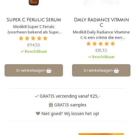
Super C Ferulic Serum
Daily Radiance Vitamin
C
Medik8 Super C Ferulic
(voorheen bekend als Super
Medik8 Daily Radiance Vitamine
C30 Intense) is een zeer
C is een crème die een
krachtig vitamine C serum. Het
krachtige
€94,50
serum bevat 30% ethylated
antioxidantbescherming
€81,35
Beschikbaar
ascorbinezuur, dit is een zeer
combineert met een hoge
Beschikbaar
stabiele vorm van vitamine C.
sterkte breed spectrum SPF30.
Tevens is de formule versterkt
De crème herstelt en hydrateert
met ferulinezuur.
de huid diep.
In winkelwagen
In winkelwagen
GRATIS verzending vanaf €25,-
GRATIS samples
Niet goed? Wij lossen het op!