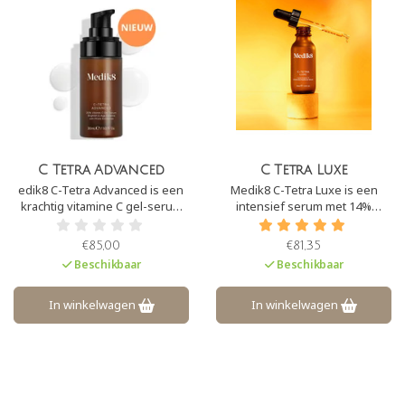
C Tetra Advanced
C Tetra Luxe
edik8 C-Tetra Advanced is een
Medik8 C-Tetra Luxe is een
krachtig vitamine C gel-serum
intensief serum met 14%
met 20% gestabiliseerde
stabiele vitamine C. C-Tetra
vitamine C en fyto-
Luxe is de nieuwe naam voor C-
€85,00
€81,35
exosomen. Deze formule
Tetra Intense. Dit serum zorgt
Beschikbaar
Beschikbaar
verheldert de huid, versterkt de
ervoor dat UV-schade in de
huidbarrière en werkt als
huid wordt hersteld en er een
antioxidant.
prachtige ‘glow’ tevoorschijn
In winkelwagen
In winkelwagen
wordt gehaald.