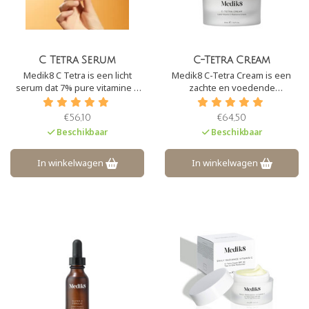
C Tetra Serum
C-Tetra Cream
Medik8 C Tetra is een licht
Medik8 C-Tetra Cream is een
serum dat 7% pure vitamine C
zachte en voedende
bevat en daarnaast vitamine E.
antioxidantencrème. Het bevat
Deze combinatie zorgt ervoor
dan ook stabiele vitamine C en E
€56,10
€64,50
dat de huid een prachtige ‘glow’
om vrije radicalen te
Beschikbaar
Beschikbaar
krijgt, de huid wordt hersteld en
voorkomen.
zichtbare tekenen van
huidveroudering worden
In winkelwagen
In winkelwagen
aangepakt.