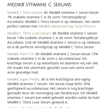
Medik8 Vitamine C Serums:
Medik8 C Tetra Serum
: dit Medik8 vitamine C serum bevat
7% stabiele vitamine C in de vorm Tetrahexyldecyl
Ascorbate. Medik8 C-Tetra Serum is op oliebasis. Het werkt
perfect samen met
Medik8 Advanced Day Total Protect
.
Medik8 C Tetra Luxe Serum:
dit Medik8 vitamine C serum
bevat 14% stabiele vitamine C in de vorm Tetrahexyldecyl
Ascorbate. Ook dit Medik8 vitamine C serum is op oliebasis
en is de perfecte vervolgstap op Medik8 C Tetra Serum.
Medik8 Pure C15:
dit Medik8 vitamine C Serum bevat 15%
stabiele vitamine C in de vorm L-ascorbinezuur. Dit
krachtige serum is op waterbasis en daardoor vrij van olie.
Dit maakt het uitermate geschikt voor een vette en/of
acne gevoelige huid
Medik8 Super Ferulic:
dit is het krachtigste anti-aging
Medik8 vitamine C Serum. Het bevat maar liefst 30%
geëthyleerd ascorbinezuur. Het serum is nog krachtiger
gemaakt door de toevoeging van ferulinezuur. Dit Medik8
vitamine C serum kan enkel gebruikt worden nadat de huid
Medik8 C Tetra Luxe Serum gewend is.