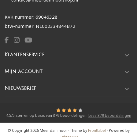
KVK nummer: 69046328
btw-nummer: NL002334844B72
Klantenservice
Mijn account
Nieuwsbrief
4.5
/
5
sterren op basis van
379
beoordelingen.
Lees 379 beoordelingen
© Copyright 2026 Meer dan mooi
- Theme by
Frontlabel
- Powered by