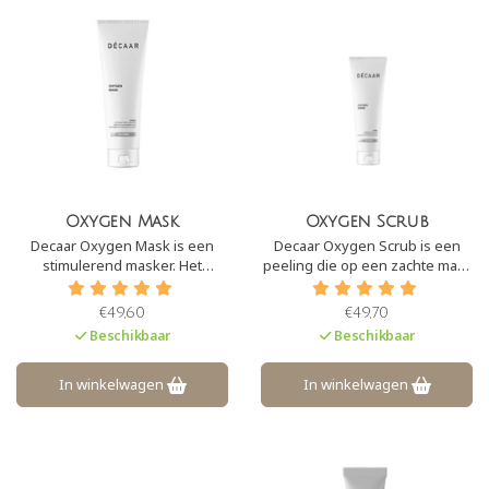
Oxygen Mask
Oxygen Scrub
Decaar Oxygen Mask is een
Decaar Oxygen Scrub is een
stimulerend masker. Het
peeling die op een zachte maar
kalmeert, hydrateert en herstelt
effectieve manier dode
alle huidfuncties door het
huidcellen verwijdert en de
€49,60
€49,70
zuurstofniveau van de cellen te
celvernieuwing stimuleert. Het
Beschikbaar
Beschikbaar
verhogen. Hierdoor krijgt de
reinigt de poriën en stimuleert
huid een boost en verschijnt er
een gezonde en natuurlijke
een gezonde glans op de huid.
glans van de huid.
In winkelwagen
In winkelwagen