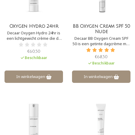
Oxygen Hydro 24hr
BB Oxygen Cream SPF 50
Nude
Decaar Oxygen Hydro 24hr is
een lichtgewicht crème die de
Decaar BB Oxygen Cream SPF
vochtbalans in de huid herstelt
50 is een getinte dagcrème met
en optimaliseert. Tevens zorgt
SPF50. Het zorgt voor een
€60,50
het voor intensieve cellulaire
prachtige ‘glow’ aan de huid. De
€68,50
Beschikbaar
revitalisatie. Het werkt
crème camoufleert
Beschikbaar
kalmerend en verzachtend op
pigmentvlekken en
de huid.
onzuiverheden en heeft een
lichte, maar natuurlijke dekking.
In winkelwagen
In winkelwagen