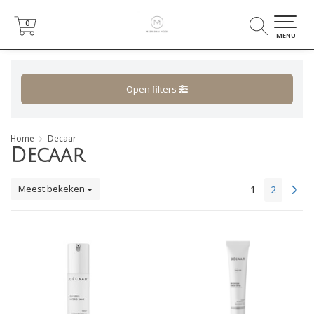
0
0
MENU
Open filters
Home
Decaar
Decaar
Meest bekeken
1
2