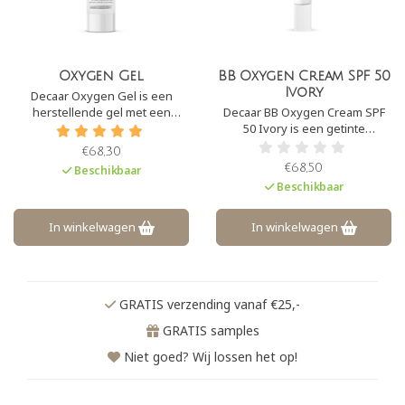
Oxygen Gel
BB Oxygen Cream SPF 50
Ivory
Decaar Oxygen Gel is een
herstellende gel met een
Decaar BB Oxygen Cream SPF
unieke werking. Door de
50 Ivory is een getinte
toevoeging van maar liefst 15%
dagcrème met SPF50. Het zorgt
€68,30
perfluorcarbon vergroot het de
voor een prachtige ‘glow’ aan
€68,50
Beschikbaar
werking van alle producten die
de huid. De crème camoufleert
Beschikbaar
nadien worden aangebracht.
pigmentvlekken en
onzuiverheden en heeft een
lichte, maar natuurlijke dekking.
In winkelwagen
In winkelwagen
GRATIS verzending vanaf €25,-
GRATIS samples
Niet goed? Wij lossen het op!