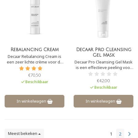
Rebalancing Cream
Decaar Pro Cleansing
Gel Mask
Decaar Rebalancing Cream is
een zeer lichte crème voor de
Decaar Pro Cleansing Gel Mask
vette, gecombineerde en/of
is een effectieve peeling voor
acne huid. Het is een 24 uurs
thuis. Het exfolieert de huid
€70,50
crème die verzacht, hydrateert
waardoor de huid weer een
€42,00
Beschikbaar
en regulerend werkt op de
mooie glow krijgt. Het
Beschikbaar
talgproductie. H
vermindert onzuiverheden en
mee-eters. Een optimaliseert
het opname vermogen van de
In winkelwagen
In winkelwagen
huid.
Meest bekeken
1
2