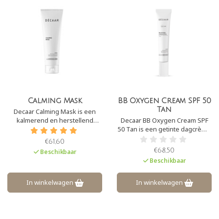
Calming Mask
BB Oxygen Cream SPF 50
Tan
Decaar Calming Mask is een
kalmerend en herstellend
Decaar BB Oxygen Cream SPF
masker. Het verwijdert op een
50 Tan is een getinte dagcrème
milde wijze dode huidcellen en
met SPF50. Het zorgt voor een
€61,60
vermindert ontstekingen. Het
prachtige ‘glow’ aan de huid. De
€68,50
Beschikbaar
verbetert en stimuleert lokale
crème camoufleert
Beschikbaar
bloedcirculatie.
pigmentvlekken en
onzuiverheden en heeft een
lichte, maar natuurlijke dekking.
In winkelwagen
In winkelwagen