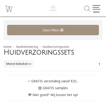
0
0
MENU
Open filters
Home
Huidverbetering
Huidverzoringssets
Huidverzoringssets
Meest bekeken
1
GRATIS verzending vanaf €25,-
GRATIS samples
Niet goed? Wij lossen het op!