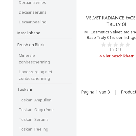
Decaar crèmes
Decaar serums
Velvet Radiance Face
Decaar peeling
Truly 01
Mii Cosmetics Velvet Radian
Marc Inbane
Base Truly 01 is een lichtg
foundation op minerale basis 
Brush on Block
lijntjes verzacht en imperf
€50,40
camoufleert. Het geeft een na
Minerale
Niet beschikbaar
glow aan de huid, zonder vett
zonbescherming
Lipverzorging met
zonbescherming
Toskani
Pagina 1 van 3
|
Produc
Toskani Ampullen
Toskani Oogcrème
Toskani Serums
Toskani Peeling