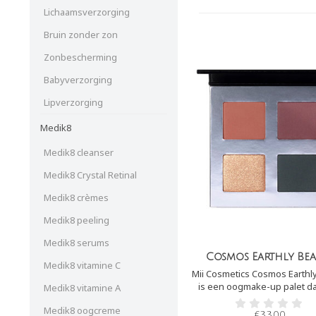
Lichaamsverzorging
Bruin zonder zon
Zonbescherming
Babyverzorging
Lipverzorging
Medik8
Medik8 cleanser
Medik8 Crystal Retinal
Medik8 crèmes
Medik8 peeling
Medik8 serums
Cosmos Earthly Be
Medik8 vitamine C
Mii Cosmetics Cosmos Earthl
is een oogmake-up palet da
Medik8 vitamine A
gepigmenteerde en prachtig
Medik8 oogcreme
bevat. Perfect om een str
€33,00