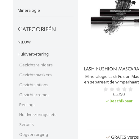
Mineralogie
Categorieën
NIEUW
Huidverbetering
Gezichtsreinigers
Lash Fushion Mascara
Gezichtsmaskers
Mineralogie Lash Fusion Masc
en separeert de wimperhaart
Gezichtslotions
voor stuk, dit zorgt voor een 
volume. De krulborstel van de Lash
Gezichtscremes
€37,50
Fusion Mascara Black bedek
Beschikbaar
wimper van de wortel tot aan
Peelings
dit om vette wimpers te voor
Huidverzoringssets
Serums
Oogverzorging
GRATIS verzen