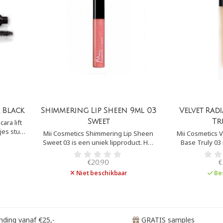
 Black
Shimmering Lip Sheen 9ml 03
Velvet Rad
Sweet
Tr
ara lift
jes stuk
Mii Cosmetics Shimmering Lip Sheen
Mii Cosmetics V
prachtige
Sweet 03 is een uniek lipproduct. Het
Base Truly 03 
biedt de ultieme combinatie van kleur
foundation op mi
t elke
& glans door een mix van
lijntjes verza
€20,90
€
 de top,
pareldeeltjes die een 3D effect
camoufleert. Het
Niet beschikbaar
Be
komen di
opwekken
glow aan de huid
ding vanaf €25,-
GRATIS samples