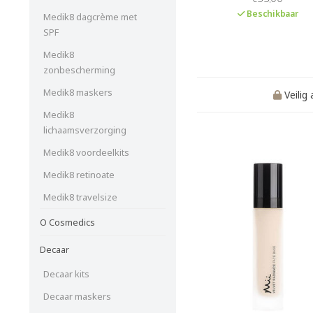
oogopslag te creëren
Beschikbaar
Medik8 dagcrème met
SPF
Medik8
zonbescherming
Medik8 maskers
Veilig
Medik8
lichaamsverzorging
Medik8 voordeelkits
Medik8 retinoate
Medik8 travelsize
O Cosmedics
Decaar
Decaar kits
Decaar maskers