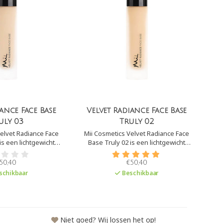
iance Face Base
Velvet Radiance Face Base
uly 03
Truly 02
elvet Radiance Face
Mii Cosmetics Velvet Radiance Face
is een lichtgewicht
Base Truly 02 is een lichtgewicht
nerale basis die fijne
foundation op minerale basis die fijne
cht en imperfecties
lijntjes verzacht en imperfecties
50,40
€50,40
 geeft een natuurlijke
camoufleert. Het geeft een natuurlijke
schikbaar
Beschikbaar
, zonder vette glans.
glow aan de huid, zonder vette glans.
Niet goed? Wij lossen het op!