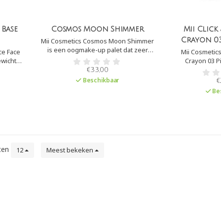
 Base
Cosmos Moon Shimmer
Mii Click
Crayon 03
Mii Cosmetics Cosmos Moon Shimmer
is een oogmake-up palet dat zeer
ce Face
Mii Cosmetics
gepigmenteerde en prachtig kleuren
ewicht
Crayon 03 P
bevat. Perfect om een stralende
die fijne
innovatieve fo
€33,00
oogopslag te creëren.
ecties
avocado- en man
Beschikbaar
€
tuurlijke
een langdurige l
Be
e glans.
licht aan. Kli
lippotlood en br
in ko
ten
12
Meest bekeken