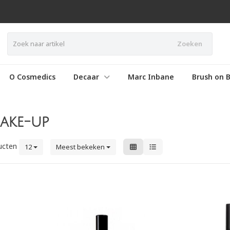
Zoeken
O Cosmedics
Decaar
Marc Inbane
Brush on B
ake-up
ucten
12
Meest bekeken