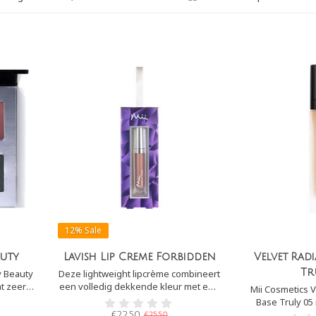
12%
Sale
auty
Lavish Lip Creme Forbidden
Velvet Rad
Tr
y Beauty
Deze lightweight lipcrème combineert
t zeer
een volledig dekkende kleur met een
Mii Cosmetics V
 kleuren
glamoureuze glans en hydrateert en
Base Truly 05 
alende
verzacht de lippen, zonder afbreuk te
foundation op mi
€22,50
€25,50