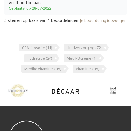
voelt prettig aan.
Geplaatst op 28-07-2022
5
sterren op basis van
1
beoordelingen
Je beoordeling toevoegen
CSA-filosofie
(11)
Huidverzorging
(72)
Hydratatie
(24)
Medik8 crème
(1)
Medik8 vitamine C
(5)
Vitamine C
(5)