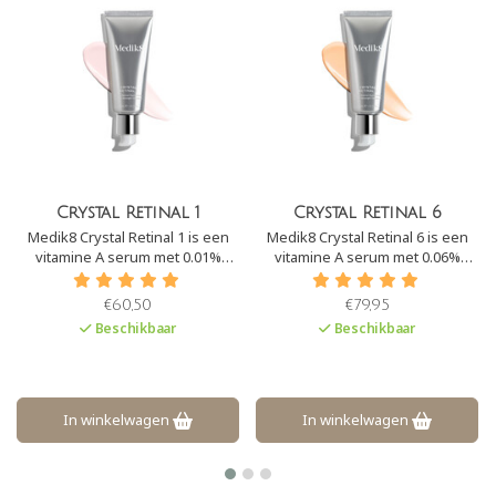
Crystal Retinal 1
Crystal Retinal 6
Medik8 Crystal Retinal 1 is een
Medik8 Crystal Retinal 6 is een
vitamine A serum met 0.01%
vitamine A serum met 0.06%
retinaldehyde voor de nacht. Het
retinaldehyde voor de nacht. Het
is het perfecte Medik8 serum om
is het perfecte Medik8 serum om
€60,50
€79,95
te starten met vitamine A, voor
te starten met vitamine A, voor
Beschikbaar
Beschikbaar
gevoelige huiden of diegene die
gevoelige huiden of diegene die
zijn/haar retinol resultaten wil
zijn/haar retinol resultaten wil
verbeteren.
verbeteren.
In winkelwagen
In winkelwagen