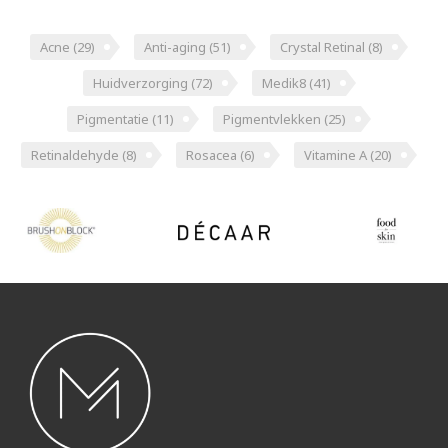
Acne
(29)
Anti-aging
(51)
Crystal Retinal
(8)
Huidverzorging
(72)
Medik8
(41)
Pigmentatie
(11)
Pigmentvlekken
(25)
Retinaldehyde
(8)
Rosacea
(6)
Vitamine A
(20)