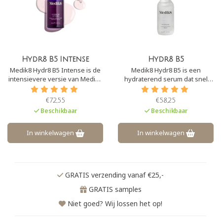
Hydr8 B5 Intense
Hydr8 B5
Medik8 Hydr8 B5 Intense is de
Medik8 Hydr8 B5 is een
intensievere versie van Medik8
hydraterend serum dat snel
Hydr8 B5 serum. Dit serum
door de huid wordt
werkt sterk hydraterend en
opgenomen. Het is uitermate
€72,55
€58,25
stimuleert dan ook de aanmaak
geschikt voor een vochtarme
Beschikbaar
Beschikbaar
van hyaluronzuur en voorkomt
huiden. Het serum bevat het
de afbraak hiervan.
ingrediënt hyaluronzuur.
In winkelwagen
In winkelwagen
GRATIS verzending vanaf €25,-
GRATIS samples
Niet goed? Wij lossen het op!