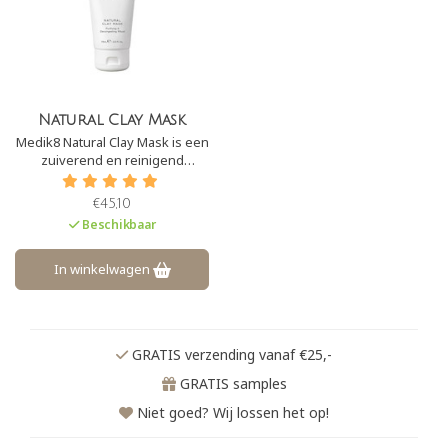
Natural Clay Mask
Medik8 Natural Clay Mask is een
zuiverend en reinigend
kleimasker om onzuiverheden
te verminderen en poriën te
€45,10
verfijnen. Clay Mask zorgt voor
Beschikbaar
het absorberen van overtollig
talg om verstopte poriën te
verminderen
In winkelwagen
GRATIS verzending vanaf €25,-
GRATIS samples
Niet goed? Wij lossen het op!