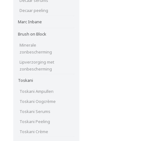
Decaar serums
Decaar peeling
Marc Inbane
Brush on Block
Minerale
zonbescherming
Lipverzorging met
zonbescherming
Toskani
Toskani Ampullen
Toskani Oogcrème
Toskani Serums
Toskani Peeling
Toskani Crème