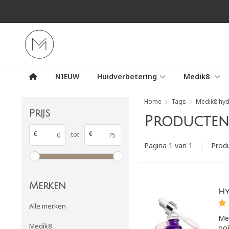
NIEUW
Huidverbetering
Medik8
Home
Tags
Medik8 hyd
Prijs
Producten 
€
€
tot
Pagina 1 van 1
|
Prod
Merken
Hy
Alle merken
Med
Medik8
ook