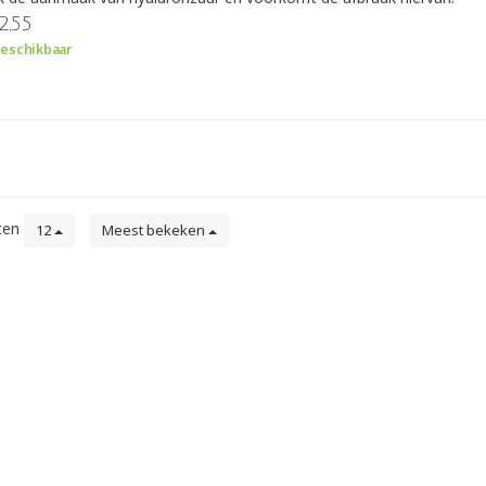
2,55
eschikbaar
ten
12
Meest bekeken