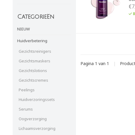
€7
B
Categorieën
NIEUW
Huidverbetering
Gezichtsreinigers
Gezichtsmaskers
Pagina 1 van 1
|
Produc
Gezichtslotions
Gezichtscremes
Peelings
Huidverzoringssets
Serums
Oogverzorging
Lichaamsverzorging