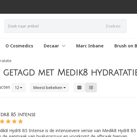
Zoeken
O Cosmedics
Decaar
Marc Inbane
Brush on B
ratatie
getagd met Medik8 hydratati
ucten
12
Meest bekeken
dr8 B5 Intense
ik8 Hydr8 B5 Intense is de intensievere versie van Medik8 Hydr8 B5
 de aanmaak van hyaluronzuur en voorkomt de afbraak hiervan.