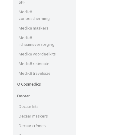
SPF
Medik8
zonbescherming
Medik8 maskers
Medik8
lichaamsverzorging
Medik8 voordeelkits
Medik8 retinoate
Medik8 travelsize
O Cosmedics
Decaar
Decaar kits
Decaar maskers
Decaar crèmes