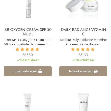
BB Oxygen Cream SPF 50
Daily Radiance Vitamin
Nude
C
Decaar BB Oxygen Cream SPF
Medik8 Daily Radiance Vitamine
50 is een getinte dagcrème met
C is een crème die een
SPF50. Het zorgt voor een
krachtige
prachtige ‘glow’ aan de huid. De
antioxidantbescherming
€68,50
€81,35
crème camoufleert
combineert met een hoge
Beschikbaar
Beschikbaar
pigmentvlekken en
sterkte breed spectrum SPF30.
onzuiverheden en heeft een
De crème herstelt en hydrateert
lichte, maar natuurlijke dekking.
de huid diep.
In winkelwagen
In winkelwagen