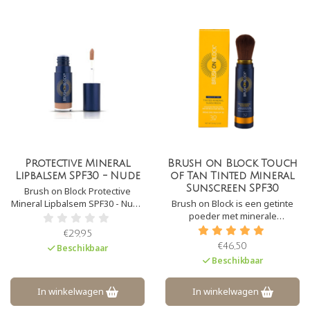
Protective Mineral
Brush on Block Touch
Lipbalsem SPF30 - Nude
of Tan Tinted Mineral
Sunscreen SPF30
Brush on Block Protective
Mineral Lipbalsem SPF30 - Nude
Brush on Block is een getinte
is een zachte lipbalsem met
poeder met minerale
zonbescherming. Deze
zonbescherming. Brush on
€29,95
Lipbalsem bevat intensief
Block biedt een SPF30 en UVA-
€46,50
Beschikbaar
voedende ingrediënten die
en UVB-bescherming. Het is
Beschikbaar
beschadigde lippen snel
daarnaast ook zweet- en
hersteld. Het biedt tevens
waterbestendig.
bescherming tegen UVA- en
In winkelwagen
In winkelwagen
UVB-straling.