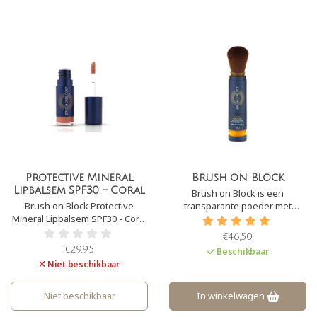
Protective Mineral
Brush on Block
Lipbalsem SPF30 - Coral
Brush on Block is een
Brush on Block Protective
transparante poeder met
Mineral Lipbalsem SPF30 - Coral
minerale zonbescherming.
is een zachte lipbalsem met
Brush on Block biedt een SPF30
€46,50
zonbescherming. Deze
en UVA- en UVB-bescherming.
€29,95
Beschikbaar
Lipbalsem bevat intensief
Het is daarnaast ook zweet- en
Niet beschikbaar
voedende ingrediënten die
waterbestendig.
beschadigde lippen snel
hersteld. Het biedt tevens
Niet beschikbaar
In winkelwagen
bescherming tegen UVA- en