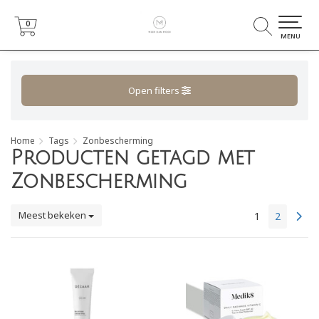
0
0
MENU
Open filters
Home
Tags
Zonbescherming
Producten getagd met
Zonbescherming
Meest bekeken
1
2