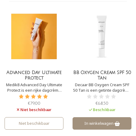
Advanced Day Ultimate
BB Oxygen Cream SPF 50
Protect
Tan
Medik8 Advanced Day Ultimate
Decaar BB Oxygen Cream SPF
Protect is een rijke dagcrème
50 Tan is een getinte dagcrème
met SPF50+ (zeer hoge UVB-
met SPF50. Het zorgt voor een
bescherming) en PA++++ (zeer
prachtige ‘glow’ aan de huid. De
€79,00
€68,50
uitzonderlijk hoge UVA-
crème camoufleert
Niet beschikbaar
Beschikbaar
bescherming). Daarnaast biedt
pigmentvlekken en
het bescherming tegen
onzuiverheden en heeft een
infrarood, blauwlicht en A.G.E´s.
lichte, maar natuurlijke dekking.
Niet beschikbaar
In winkelwagen