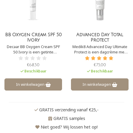
BB Oxygen Cream SPF 50
Advanced Day Total
Ivory
Protect
Decaar BB Oxygen Cream SPF
Medik8 Advanced Day Ultimate
50 Ivory is een getinte
Protect is een dagcrème met
dagcrème met SPF50. Het zorgt
SPF30+ Daarnaast biedt het
voor een prachtige ‘glow’ aan
bescherming tegen infrarood,
€68,50
€75,00
de huid. De crème camoufleert
blauwlicht en A.G.E´s.
Beschikbaar
Beschikbaar
pigmentvlekken en
onzuiverheden en heeft een
lichte, maar natuurlijke dekking.
In winkelwagen
In winkelwagen
GRATIS verzending vanaf €25,-
GRATIS samples
Niet goed? Wij lossen het op!