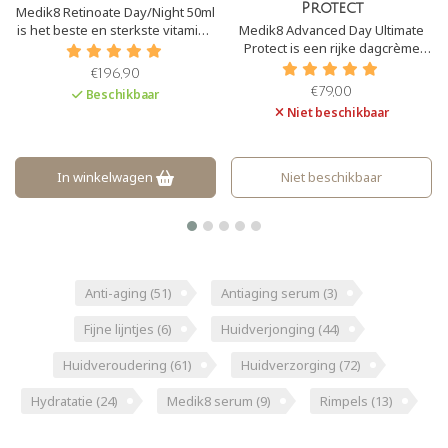
Protect
Protect
l
e
Medik8 Advanced Day Ultimate
Medik8 Advanced Day Ultimate
e
Protect is een rijke dagcrème
Protect is een dagcrème met
met SPF50+ (zeer hoge UVB-
SPF30+ Daarnaast biedt het
bescherming) en PA++++ (zeer
bescherming tegen infrarood,
€79,00
€75,00
uitzonderlijk hoge UVA-
blauwlicht en A.G.E´s.
Niet beschikbaar
Beschikbaar
bescherming). Daarnaast biedt
het bescherming tegen
infrarood, blauwlicht en A.G.E´s.
Niet beschikbaar
In winkelwagen
Anti-aging
(51)
Antiaging serum
(3)
Fijne lijntjes
(6)
Huidverjonging
(44)
Huidveroudering
(61)
Huidverzorging
(72)
Hydratatie
(24)
Medik8 serum
(9)
Rimpels
(13)