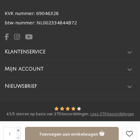
KVK nummer: 69046328
btw-nummer: NL002334844B72
Klantenservice
Mijn account
Nieuwsbrief
4.5
/
5
sterren op basis van
379
beoordelingen.
Lees 379 beoordelingen
© Copyright 2026 Meer dan mooi
- Theme by
Frontlabel
- Powered by
+
Toevoegen aan winkelwagen
Lightspeed
-