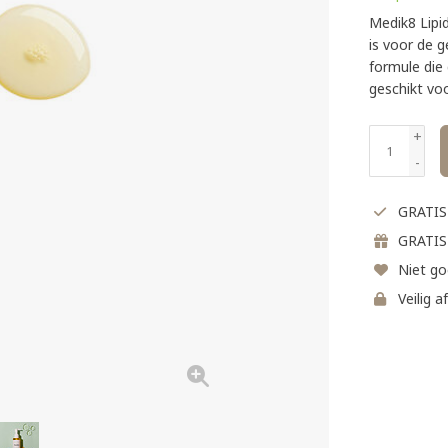
Medik8 Lipid
is voor de 
formule die 
geschikt vo
+
-
GRATIS 
GRATIS
Niet go
Veilig a