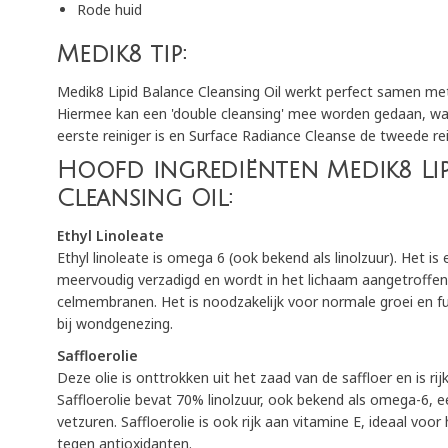
Rode huid
Medik8 tip:
Medik8 Lipid Balance Cleansing Oil werkt perfect samen m
Hiermee kan een 'double cleansing' mee worden gedaan, waar
eerste reiniger is en Surface Radiance Cleanse de tweede rei
Hoofd ingrediënten Medik8 Li
Cleansing Oil:
Ethyl Linoleate
Ethyl linoleate is omega 6 (ook bekend als linolzuur). Het is 
meervoudig verzadigd en wordt in het lichaam aangetroffen
celmembranen. Het is noodzakelijk voor normale groei en fu
bij wondgenezing.
Saffloerolie
Deze olie is onttrokken uit het zaad van de saffloer en is rij
Saffloerolie bevat 70% linolzuur, ook bekend als omega-6, 
vetzuren. Saffloerolie is ook rijk aan vitamine E, ideaal voo
tegen antioxidanten.