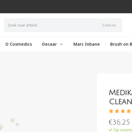
Zoeken
O Cosmedics
Decaar
Marc Inbane
Brush on B
Medik
Clean
€
36,25
Op voorr