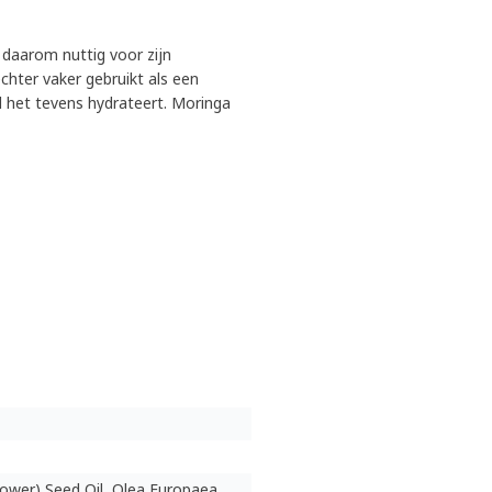
s daarom nuttig voor zijn
hter vaker gebruikt als een
ijl het tevens hydrateert. Moringa
lower) Seed Oil, Olea Europaea