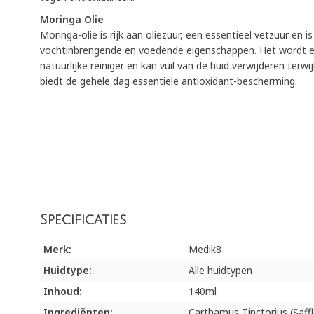
Moringa Olie
Moringa-olie is rijk aan oliezuur, een essentieel vetzuur en i
vochtinbrengende en voedende eigenschappen. Het wordt ec
natuurlijke reiniger en kan vuil van de huid verwijderen terw
biedt de gehele dag essentiële antioxidant-bescherming.
Specificaties
Merk:
Medik8
Huidtype:
Alle huidtypen
Inhoud:
140ml
Ingrediënten:
Carthamus Tinctorius (Saff