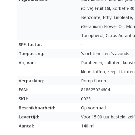
(Olive) Fruit Oil, Sorbeth-3
Benzoate, Ethyl Linoleate,
(Geranium) Flower Oil, Mori
Tocopherol, Citrus Auranti
SPF-factor:
-
Toepassing:
's ochtends en 's avonds
Vrij van:
Parabenen, sulfaten, kunst
kleurstoffen, zeep, ftalaten
Verpakking:
Pomp flacon
EAN:
818625024604
SKU:
0023
Beschikbaarheid:
Op voorraad
Levertijd:
Voor 15:00 uur besteld, ze
Aantal:
140 ml