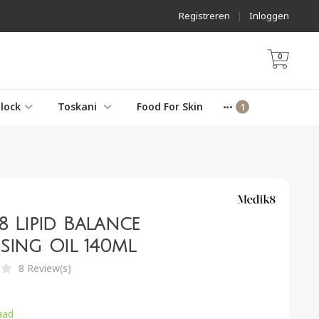
Registreren
|
Inloggen
0
lock
Toskani
Food For Skin
8 Lipid Balance
sing Oil 140ml
8 Review(s)
aad