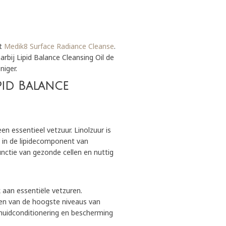
et
Medik8 Surface Radiance Cleanse
.
bij Lipid Balance Cleansing Oil de
niger.
pid Balance
een essentieel vetzuur. Linolzuur is
 in de lipidecomponent van
nctie van gezonde cellen en nuttig
k aan essentiële vetzuren.
een van de hoogste niveaus van
r huidconditionering en bescherming