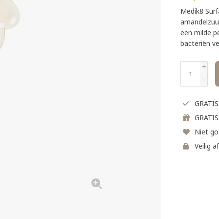
Medik8 Surfa
amandelzuur,
een milde pe
bacteriën v
+
-
GRATIS 
GRATIS
Niet go
Veilig a