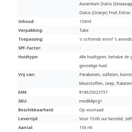
Aurantium Dulcis (Sinaasapp
Dulcis (Oranje) Fruit Extrac
Inhoud:
150ml
Verpakking:
Tube
Toepassing:
's ochtends en/of 's avonds
SPF-factor:
-
Huidtype:
Alle huidtypen, behalve de 
gevoelige huid
Vrij van:
Parabenen, sulfaten, kunst
kleurstoffen, zeep, ftalaten
EAN:
818625023737
SKU:
medik8pcg1
Beschikbaarheid:
Op voorraad
Levertijd:
Voor 15:00 uur besteld, ze
Aantal:
150 ml