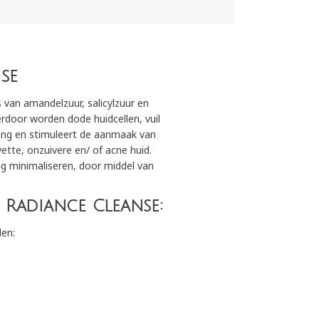
se
s van amandelzuur, salicylzuur en
erdoor worden dode huidcellen, vuil
iging en stimuleert de aanmaak van
vette, onzuivere en/ of acne huid.
g minimaliseren, door middel van
Radiance Cleanse:
len: