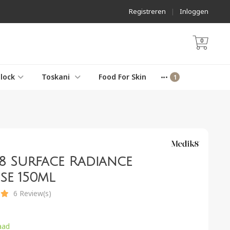
Registreren
|
Inloggen
0
lock
Toskani
Food For Skin
8 Surface Radiance
se 150ml
6 Review(s)
aad