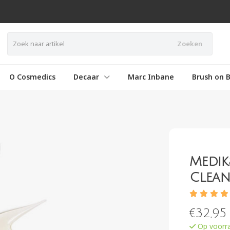
Zoeken
O Cosmedics
Decaar
Marc Inbane
Brush on B
Medik
Clean
€
32,95
Op voorr