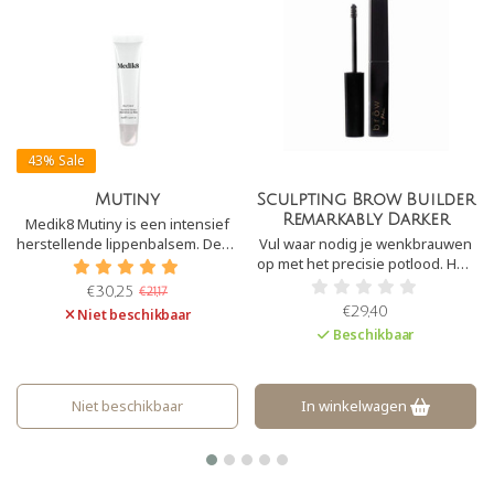
43%
Sale
Mutiny
Sculpting Brow Builder
Remarkably Darker
Medik8 Mutiny is een intensief
herstellende lippenbalsem. Deze
Vul waar nodig je wenkbrauwen
lipbalm geeft onmiddellijke en
op met het precisie potlood. Heb
langdurige hydratatie om snel
je te harde lijnen geplaatst?
€30,25
€21,17
droge lippen te verminderen.
Verzacht de lijnen door met een
€29,40
Niet beschikbaar
borsteltje door de wenkbrauwen
Beschikbaar
heen te kammen.
Niet beschikbaar
In winkelwagen