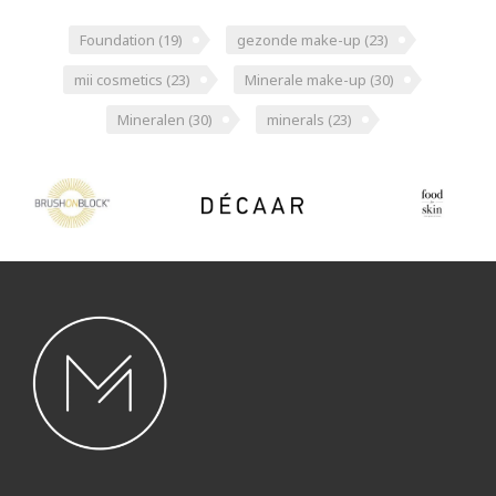
Foundation
(19)
gezonde make-up
(23)
mii cosmetics
(23)
Minerale make-up
(30)
Mineralen
(30)
minerals
(23)