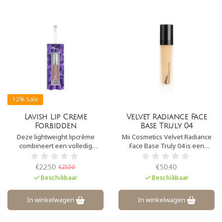
12%
Sale
Lavish Lip Creme
Velvet Radiance Face
Forbidden
Base Truly 04
Deze lightweight lipcrème
Mii Cosmetics Velvet Radiance
combineert een volledig
Face Base Truly 04 is een
dekkende kleur met een
lichtgewicht foundation op
glamoureuze glans en
minerale basis die fijne lijntjes
€22,50
€50,40
€25,50
hydrateert en verzacht de
verzacht en imperfecties
Beschikbaar
Beschikbaar
lippen, zonder afbreuk te doen
camoufleert. Het geeft een
aan de houdbaarheid.
natuurlijke glow aan de huid,
zonder vette glans.
In winkelwagen
In winkelwagen