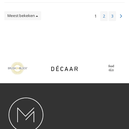
Meest bekeken
1
2
3