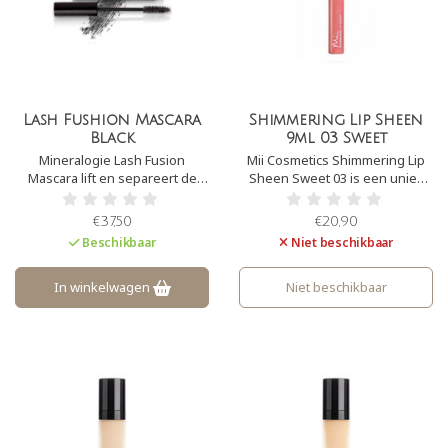
Lash Fushion Mascara
Shimmering Lip Sheen
Black
9ml 03 Sweet
Mineralogie Lash Fusion
Mii Cosmetics Shimmering Lip
Mascara lift en separeert de
Sheen Sweet 03 is een uniek
wimperhaartjes stuk voor stuk,
lipproduct. Het biedt de ultieme
dit zorgt voor een prachtige
combinatie van kleur & glans
€37,50
€20,90
volume. De krulborstel van de
door een mix van pareldeeltjes
Beschikbaar
Niet beschikbaar
Lash Fusion Mascara Black
die een 3D effect opwekken
bedekt elke wimper van de
wortel tot aan de top, dit om
In winkelwagen
Niet beschikbaar
vette wimpers te voorkomen di