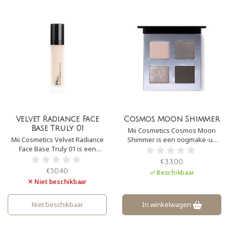
Velvet Radiance Face
Cosmos Moon Shimmer
Base Truly 01
Mii Cosmetics Cosmos Moon
Mii Cosmetics Velvet Radiance
Shimmer is een oogmake-up
Face Base Truly 01 is een
palet dat zeer gepigmenteerde
lichtgewicht foundation op
en prachtig kleuren bevat.
€33,00
minerale basis die fijne lijntjes
Perfect om een stralende
€50,40
Beschikbaar
verzacht en imperfecties
oogopslag te creëren.
Niet beschikbaar
camoufleert. Het geeft een
natuurlijke glow aan de huid,
zonder vette glans.
Niet beschikbaar
In winkelwagen