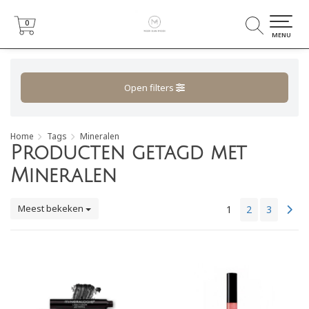
0
0
MENU
Open filters
Home
Tags
Mineralen
Producten getagd met
Mineralen
Meest bekeken
1
2
3