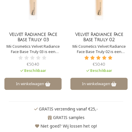
Velvet Radiance Face
Velvet Radiance Face
Base Truly 03
Base Truly 02
Mii Cosmetics Velvet Radiance
Mii Cosmetics Velvet Radiance
Face Base Truly 03 is een
Face Base Truly 02 is een
lichtgewicht foundation op
lichtgewicht foundation op
minerale basis die fijne lijntjes
minerale basis die fijne lijntjes
€50,40
€50,40
verzacht en imperfecties
verzacht en imperfecties
Beschikbaar
Beschikbaar
camoufleert. Het geeft een
camoufleert. Het geeft een
natuurlijke glow aan de huid,
natuurlijke glow aan de huid,
zonder vette glans.
zonder vette glans.
In winkelwagen
In winkelwagen
GRATIS verzending vanaf €25,-
GRATIS samples
Niet goed? Wij lossen het op!