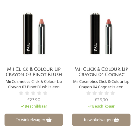
Mii Click & Colour Lip
Mii Click & Colour Lip
Crayon 03 Pinot Blush
Crayon 04 Cognac
Mii Cosmetics Click & Colour Lip
Mii Cosmetics Click & Colour Lip
Crayon 03 Pinot Blush is een
Crayon 04 Cognac is een
innovatieve formule, op basis
innovatieve formule, op basis
van avocado- en mango-olie,
van avocado- en mango-olie,
€23,90
€23,90
zorgt voor een langdurige
zorgt voor een langdurige
Beschikbaar
Beschikbaar
lipkleur en voelt heel licht aan.
lipkleur en voelt heel licht aan.
Klik op de top van het lippotlood
Klik op de top van het lippotlood
en breng aan op de lippen in
en breng aan op de lippen in
In winkelwagen
In winkelwagen
korte, vegen
korte, vegende be