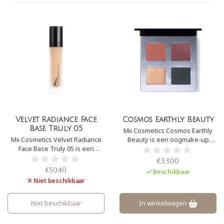
Velvet Radiance Face
Cosmos Earthly Beauty
Base Truly 05
Mii Cosmetics Cosmos Earthly
Mii Cosmetics Velvet Radiance
Beauty is een oogmake-up
Face Base Truly 05 is een
palet dat zeer gepigmenteerde
lichtgewicht foundation op
en prachtig kleuren bevat.
€33,00
minerale basis die fijne lijntjes
Perfect om een stralende
€50,40
Beschikbaar
verzacht en imperfecties
oogopslag te creëren.
Niet beschikbaar
camoufleert. Het geeft een
natuurlijke glow aan de huid,
zonder vette glans.
Niet beschikbaar
In winkelwagen