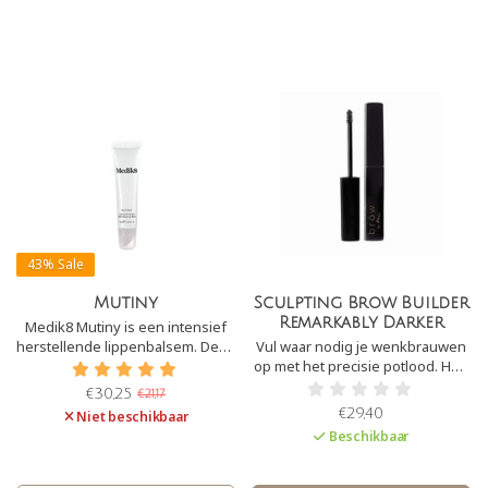
43%
Sale
Mutiny
Sculpting Brow Builder
Remarkably Darker
Medik8 Mutiny is een intensief
herstellende lippenbalsem. Deze
Vul waar nodig je wenkbrauwen
lipbalm geeft onmiddellijke en
op met het precisie potlood. Heb
langdurige hydratatie om snel
je te harde lijnen geplaatst?
€30,25
€21,17
droge lippen te verminderen.
Verzacht de lijnen door met een
€29,40
Niet beschikbaar
borsteltje door de wenkbrauwen
Beschikbaar
heen te kammen.