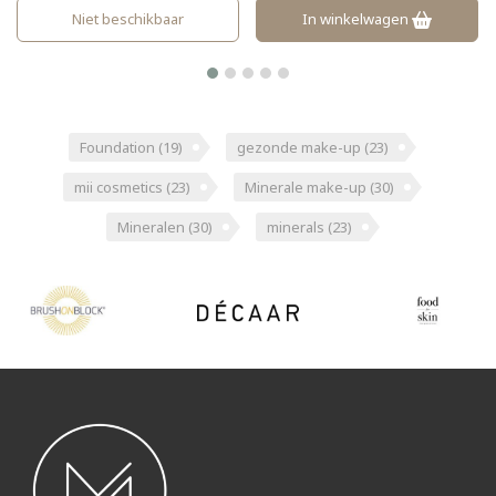
Niet beschikbaar
In winkelwagen
Foundation
(19)
gezonde make-up
(23)
mii cosmetics
(23)
Minerale make-up
(30)
Mineralen
(30)
minerals
(23)