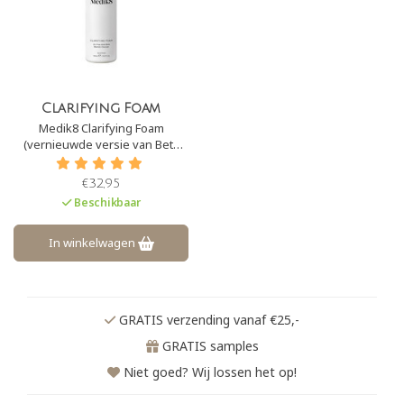
Clarifying Foam
Medik8 Clarifying Foam
(vernieuwde versie van Beta
Cleanse) is een diep reinigende
schuimreiniger, waardoor
€32,95
overtollig talg, vuil en make-up
Beschikbaar
dagelijks wordt verwijderd.
Deze schuimreiniger is perfect
in te zetten bij vette en/ of acne
In winkelwagen
huiden.
GRATIS verzending vanaf €25,-
GRATIS samples
Niet goed? Wij lossen het op!