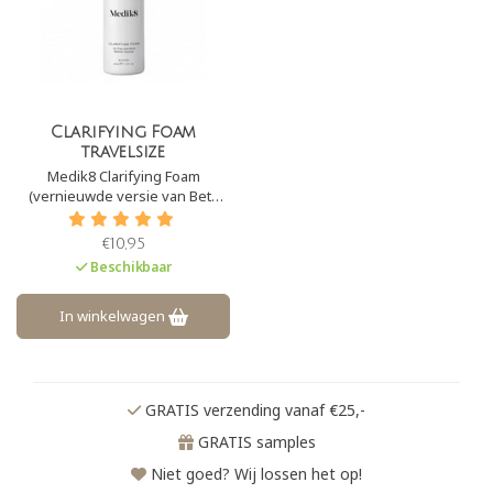
Clarifying Foam
travelsize
Medik8 Clarifying Foam
(vernieuwde versie van Beta
Cleanse) is een diep reinigende
schuimreiniger, waardoor
€10,95
overtollig talg, vuil en make-up
Beschikbaar
dagelijks wordt verwijderd.
Deze schuimreiniger is perfect
in te zetten bij vette en/ of acne
In winkelwagen
huiden.
GRATIS verzending vanaf €25,-
GRATIS samples
Niet goed? Wij lossen het op!