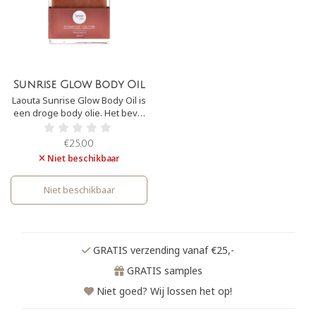
Sunrise Glow Body Oil
Laouta Sunrise Glow Body Oil is
een droge body olie. Het bevat
voedende oliën die de huid
hydrateren en geeft de huid
€25,00
een rosé gouden, parelmoeder
Niet beschikbaar
glans. Het bevat een heerlijke
zomerse geur van vanillie,
bergamot en peachy rose.
Niet beschikbaar
GRATIS verzending vanaf €25,-
GRATIS samples
Niet goed? Wij lossen het op!