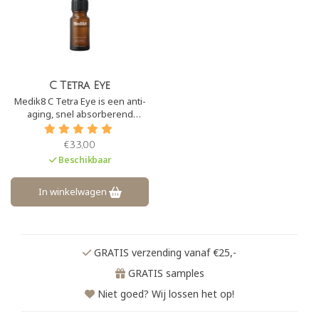
C Tetra Eye
Medik8 C Tetra Eye is een anti-
aging, snel absorberend
oogserum. Dit Medik8
oogproduct verzacht fijne
€33,00
lijntjes en rimpels en verheldert
Beschikbaar
de huid onder de ogen. Door
de toevoeging van vitamine C
en E is het een sterke
In winkelwagen
antioxidant.
GRATIS verzending vanaf €25,-
GRATIS samples
Niet goed? Wij lossen het op!