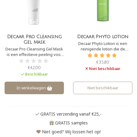
Decaar Pro Cleansing
Decaar Phyto lotion
Gel Mask
Decaar Phyto Lotion is een
Decaar Pro Cleansing Gel Mask
reinigende lotion die de
is een effectieve peeling voor
talgproductie in balans brengt.
thuis. Het exfolieert de huid
Het is geschikt voor een vette
€35,80
waardoor de huid weer een
en/of acne huid
€42,00
Niet beschikbaar
mooie glow krijgt. Het
Beschikbaar
vermindert onzuiverheden en
mee-eters. Een optimaliseert
het opname vermogen van de
In winkelwagen
Niet beschikbaar
huid.
GRATIS verzending vanaf €25,-
GRATIS samples
Niet goed? Wij lossen het op!