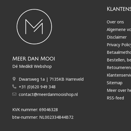
Klantens
Over ons
Algemene v
Disclaimer
Privacy Polic
Betaalmeth
Meer dan Mooi
Bestellen, b
Dé Medik8 Webshop
Retourneren
Klantenservi
Dwarsweg 1a | 7135KB Harreveld
Sitemap
+31 (0)620 949 348
Meer over h
contact@meerdanmooishop.nl
RSS-feed
KVK nummer: 69046328
btw-nummer: NL002334844B72