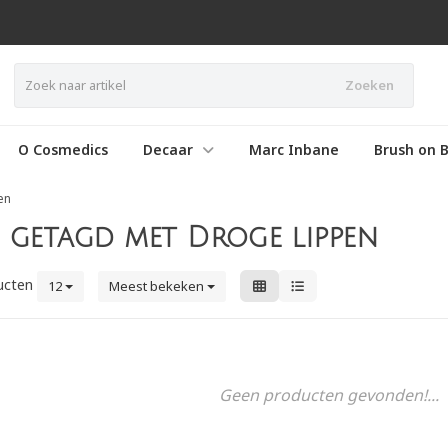
Zoeken
O Cosmedics
Decaar
Marc Inbane
Brush on B
en
getagd met Droge lippen
ucten
12
Meest bekeken
Geen producten gevonden!...