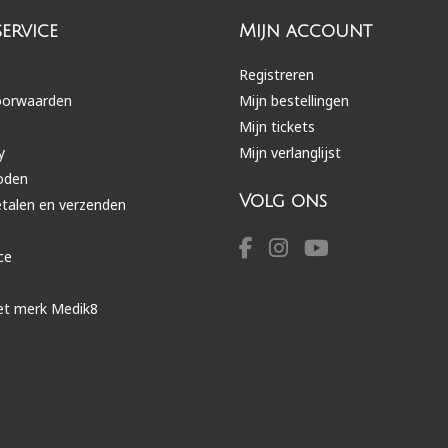
ervice
Mijn account
Registreren
oorwaarden
Mijn bestellingen
Mijn tickets
y
Mijn verlanglijst
oden
Volg ons
etalen en verzenden
ce
et merk Medik8