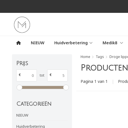
NIEUW
Huidverbetering
Medik8
Home
Tags
Droge lipp
Prijs
Producten 
€
€
tot
Pagina 1 van 1
|
Prod
Categorieën
NIEUW
Huidverbetering