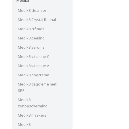
Medik8
Medik8 cleanser
Medik8 Crystal Retinal
Medik8 crèmes
Medik8 peeling
Medik8 serums
Medik8 vitamine C
Medik8 vitamine A
Medik8 oogcreme
Medik8 dagcrème met
SPF
Medik8
zonbescherming
Medik8 maskers
Medik8