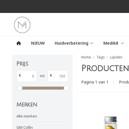
NIEUW
Huidverbetering
Medik8
Home
Tags
Lipiden
Prijs
Producten 
€
€
tot
Pagina 1 van 1
|
Prod
Merken
Alle merken
GM Collin