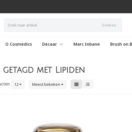
Zoeken
O Cosmedics
Decaar
Marc Inbane
Brush on B
getagd met Lipiden
ucten
12
Meest bekeken