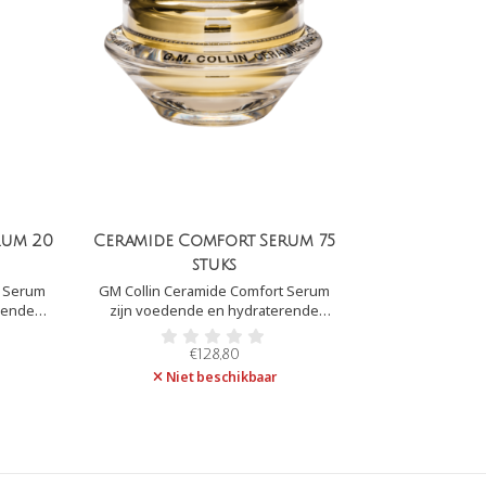
rum 20
Ceramide Comfort Serum 75
stuks
t Serum
GM Collin Ceramide Comfort Serum
rende
zijn voedende en hydraterende
iden en
capsules op basis van ceramiden en
Ceramide
lipiden (vetten). GM Collin Ceramide
€128,80
t de
Comfort Serum versterkt de
Niet beschikbaar
tverlies
huidbarrière, waardoor vochtverlies
wordt vermindert.