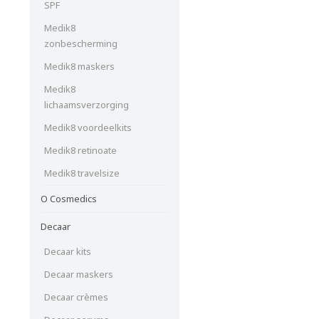
SPF
Medik8
zonbescherming
Medik8 maskers
Medik8
lichaamsverzorging
Medik8 voordeelkits
Medik8 retinoate
Medik8 travelsize
O Cosmedics
Decaar
Decaar kits
Decaar maskers
Decaar crèmes