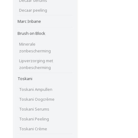
Decaar serums
Decaar peeling
Marc Inbane
Brush on Block
Minerale
zonbescherming
Lipverzorging met
zonbescherming
Toskani
Toskani Ampullen
Toskani Oogcrème
Toskani Serums
Toskani Peeling
Toskani Crème