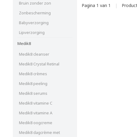
Bruin zonder zon
Pagina 1 van 1
|
Produc
Zonbescherming
Babyverzorging
Lipverzorging
Medik8
Medik8 cleanser
Medik8 Crystal Retinal
Medik8 crèmes
Medik8 peeling
Medik8 serums
Medik8 vitamine C
Medik8 vitamine A
Medik8 oogcreme
Medik8 dagcrème met