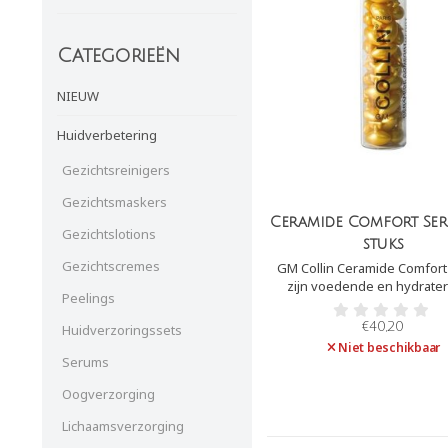
Categorieën
NIEUW
Huidverbetering
Gezichtsreinigers
Gezichtsmaskers
Ceramide Comfort Se
Gezichtslotions
stuks
Gezichtscremes
GM Collin Ceramide Comfor
zijn voedende en hydrate
Peelings
capsules op basis van ceram
lipiden (vetten). GM Collin 
€40,20
Huidverzoringssets
Comfort Serum versterk
Niet beschikbaar
huidbarrière, waardoor voch
Serums
wordt vermindert.
Oogverzorging
Lichaamsverzorging