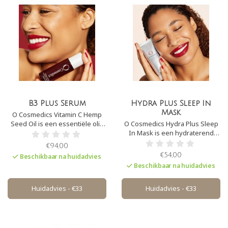
B3 Plus Serum
Hydra Plus Sleep In
Mask
O Cosmedics Vitamin C Hemp
Seed Oil is een essentiële olie
O Cosmedics Hydra Plus Sleep
voor elke huid. Het is rijk aan
In Mask is een hydraterend
omega-vetzuren en biedt
slaapmasker, Het biedt de huid
€94,00
intense hydratatie, voeding en
de perfecte hydratatie en
€54,00
Beschikbaar na huidadvies
heeft kalmerende
verzorging terwijl je slaapt. Het
Beschikbaar na huidadvies
eigenschappen. Deze vloeibare
stimuleert een gezonde
olie biedt voordelen voor elke
huidfunctie en biedt anti-aging
huidconditie.
ondersteuning.
Huidadvies - €33
Huidadvies - €33