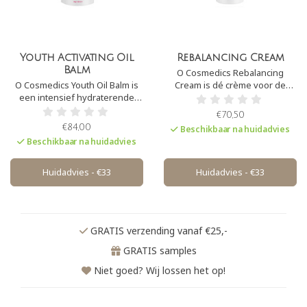
Youth Activating Oil
Rebalancing Cream
Balm
O Cosmedics Rebalancing
O Cosmedics Youth Oil Balm is
Cream is dé crème voor de
een intensief hydraterende
vette huid. Het is een lichte,
balsem. Het is uitermate
olievrije crème die verrijkt is
€70,50
geschikt voor een droge,
met V8 Peptide Complex® en
€84,00
Beschikbaar na huidadvies
vochtarme huid. De balsem
bekroonde actieve
Beschikbaar na huidadvies
bevat rijke ingrediënten die in
ingrediënten. Het biedt een
staan zijn om de aangetaste
unieke mix speciaal
huidbarriere weer te
samengesteld voor de
Huidadvies - €33
Huidadvies - €33
herstellen.
problematische huiden
GRATIS verzending vanaf €25,-
GRATIS samples
Niet goed? Wij lossen het op!