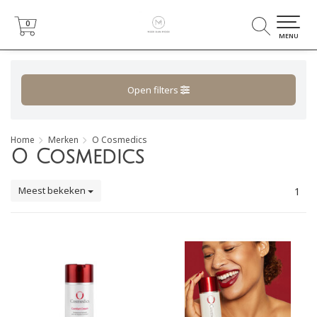
0
0
MENU
Open filters
Home
Merken
O Cosmedics
O Cosmedics
Meest bekeken
1