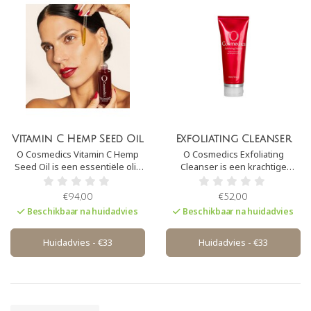
Vitamin C Hemp Seed Oil
Exfoliating Cleanser
O Cosmedics Vitamin C Hemp
O Cosmedics Exfoliating
Seed Oil is een essentiële olie
Cleanser is een krachtige
voor elke huid. Het is rijk aan
formule die natuurlijke
omega-vetzuren en biedt
exfoliërende korrels bevat,
€94,00
€52,00
intense hydratatie, voeding en
namelijk: cranberryzaden,
Beschikbaar na huidadvies
Beschikbaar na huidadvies
heeft kalmerende
jojobaparels en
eigenschappen. Deze vloeibare
diatomeeënaarde om de huid
olie biedt voordelen voor elke
fysiek te exfoliëren,
Huidadvies - €33
Huidadvies - €33
huidconditie.