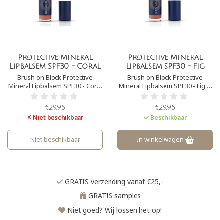
Protective Mineral
Protective Mineral
Lipbalsem SPF30 - Coral
Lipbalsem SPF30 - Fig
Brush on Block Protective
Brush on Block Protective
Mineral Lipbalsem SPF30 - Coral
Mineral Lipbalsem SPF30 - Fig is
is een zachte lipbalsem met
een zachte lipbalsem met
zonbescherming. Deze
zonbescherming. Deze
€29,95
€29,95
Lipbalsem bevat intensief
Lipbalsem bevat intensief
Niet beschikbaar
Beschikbaar
voedende ingrediënten die
voedende ingrediënten die
beschadigde lippen snel
beschadigde lippen snel
hersteld. Het biedt tevens
hersteld. Het biedt tevens
Niet beschikbaar
In winkelwagen
bescherming tegen UVA- en
bescherming tegen UVA- en
UVB-straling.
UVB-straling.
GRATIS verzending vanaf €25,-
GRATIS samples
Niet goed? Wij lossen het op!