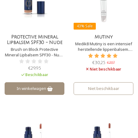
43%
Sale
Protective Mineral
Mutiny
Lipbalsem SPF30 - Nude
Medik8 Mutiny is een intensief
Brush on Block Protective
herstellende lippenbalsem.
Mineral Lipbalsem SPF30 - Nude
Deze lipbalm geeft
is een zachte lipbalsem met
onmiddellijke en langdurige
€30,25
€21,17
zonbescherming. Deze
hydratatie om snel droge lippen
€29,95
Niet beschikbaar
Lipbalsem bevat intensief
te verminderen.
Beschikbaar
voedende ingrediënten die
beschadigde lippen snel
hersteld. Het biedt tevens
In winkelwagen
Niet beschikbaar
bescherming tegen UVA- en
UVB-straling.