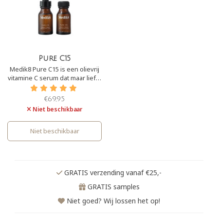
Pure C15
Medik8 Pure C15 is een olievrij
vitamine C serum dat maar liefst
15% pure ascorbinezuur bevat.
Dit serum zorgt ervoor dat UV-
€69,95
schade in de huid wordt
Niet beschikbaar
hersteld en er een prachtige
‘glow’ tevoorschijn wordt
gehaald.
Niet beschikbaar
GRATIS verzending vanaf €25,-
GRATIS samples
Niet goed? Wij lossen het op!