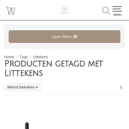
0
0
MENU
Open filters
Home
Tags
Littekens
Producten getagd met
Littekens
Meest bekeken
1