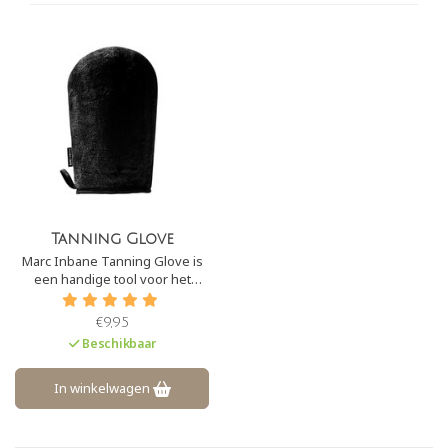
Tanning Glove
Marc Inbane Tanning Glove is
een handige tool voor het
streeploos en zonder vlekken
aanbrengen van een
€9,95
zelfbruiner, zoals Natural
Beschikbaar
Tanning Mousse of Natural
Tanning Spray.
In winkelwagen