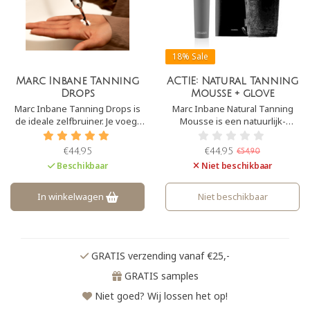
18%
Sale
Marc Inbane Tanning
ACTIE: Natural Tanning
Drops
Mousse + glove
Marc Inbane Tanning Drops is
Marc Inbane Natural Tanning
de ideale zelfbruiner. Je voegt
Mousse is een natuurlijk-
eenvoudig een aantal druppels
ogende zelfbruiner. De mousse
van Marc Inbane Tanning drops
smelt perfect samen met je
€44,95
€44,95
€54,90
door je dag of nachtcrème en
natuurlijke huidskleur. Door de
Beschikbaar
Niet beschikbaar
het geeft binnen een
toevoeging van o.a.
handomdraai een prachtige
hyaluronzuur geeft de mousse
zomerse gloed!
naast een zomersekleur ook
In winkelwagen
Niet beschikbaar
een goede hydratatie.
GRATIS verzending vanaf €25,-
GRATIS samples
Niet goed? Wij lossen het op!