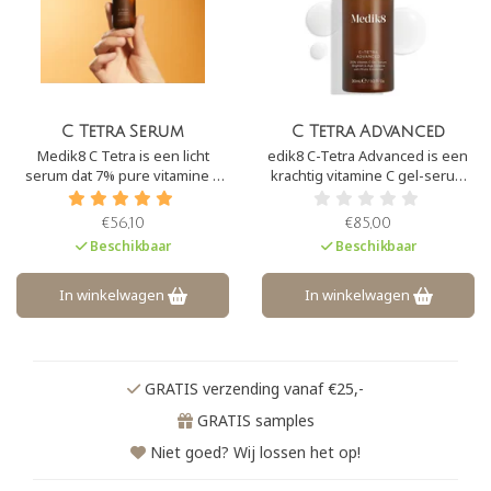
C Tetra Serum
C Tetra Advanced
Medik8 C Tetra is een licht
edik8 C-Tetra Advanced is een
serum dat 7% pure vitamine C
krachtig vitamine C gel-serum
bevat en daarnaast vitamine E.
met 20% gestabiliseerde
Deze combinatie zorgt ervoor
vitamine C en fyto-
€56,10
€85,00
dat de huid een prachtige ‘glow’
exosomen. Deze formule
Beschikbaar
Beschikbaar
krijgt, de huid wordt hersteld en
verheldert de huid, versterkt de
zichtbare tekenen van
huidbarrière en werkt als
huidveroudering worden
antioxidant.
In winkelwagen
In winkelwagen
aangepakt.
GRATIS verzending vanaf €25,-
GRATIS samples
Niet goed? Wij lossen het op!