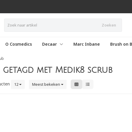
Zoeken
O Cosmedics
Decaar
Marc Inbane
Brush on B
ub
getagd met Medik8 scrub
ucten
12
Meest bekeken