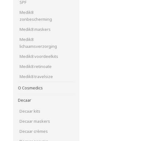
SPF
Medik8
zonbescherming
Medik8 maskers
Medik8
lichaamsverzorging
Medik8 voordeelkits
Medik8 retinoate
Medik8 travelsize
O Cosmedics
Decaar
Decaar kits
Decaar maskers
Decaar crèmes