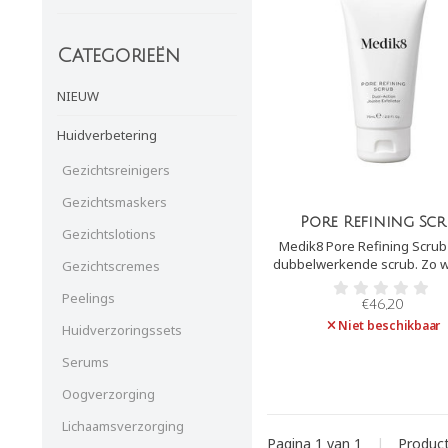
Categorieën
NIEUW
Huidverbetering
Gezichtsreinigers
Gezichtsmaskers
Pore Refining Sc
Gezichtslotions
Medik8 Pore Refining Scrub
dubbelwerkende scrub. Zo w
Gezichtscremes
scrub exfoliërend door midde
Peelings
jojoba-korrels. Tevens zor
€46,20
ingrediënten salicylzuur 
Niet beschikbaar
Huidverzoringssets
amandelzuur ervoor dat d
huidcellen oplossen.
Serums
Oogverzorging
Lichaamsverzorging
Pagina 1 van 1
|
Produc