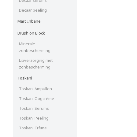
Decaar serums
Decaar peeling
Marc Inbane
Brush on Block
Minerale
zonbescherming
Lipverzorging met
zonbescherming
Toskani
Toskani Ampullen
Toskani Oogcrème
Toskani Serums
Toskani Peeling
Toskani Crème