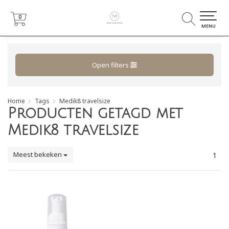
0
0
MENU
Open filters
Home
Tags
Medik8 travelsize
Producten getagd met
Medik8 travelsize
Meest bekeken
1