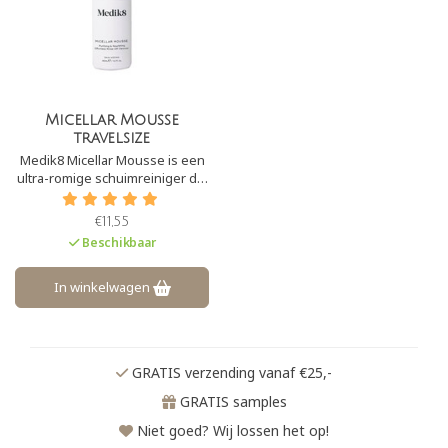
Micellar Mousse
travelsize
Medik8 Micellar Mousse is een
ultra-romige schuimreiniger die
in staat is om zware make-up te
verwijderen. Het is een zachte
€11,55
cleanser die de huid niet
Beschikbaar
uitdroogt en is daardoor
geschikt voor alle huidtypen.
In winkelwagen
GRATIS verzending vanaf €25,-
GRATIS samples
Niet goed? Wij lossen het op!