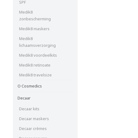
SPF
Medik8
zonbescherming
Medik8 maskers
Medik8
lichaamsverzorging
Medik8 voordeelkits
Medik8 retinoate
Medik8 travelsize
O Cosmedics
Decaar
Decaar kits
Decaar maskers
Decaar crèmes