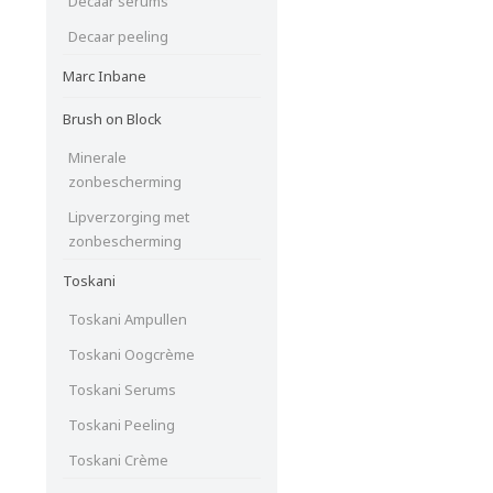
Decaar serums
Decaar peeling
Marc Inbane
Brush on Block
Minerale
zonbescherming
Lipverzorging met
zonbescherming
Toskani
Toskani Ampullen
Toskani Oogcrème
Toskani Serums
Toskani Peeling
Toskani Crème