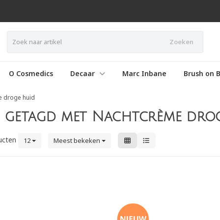
Zoeken
O Cosmedics
Decaar
Marc Inbane
Brush on B
 droge huid
 getagd met Nachtcrème dro
ucten
12
Meest bekeken