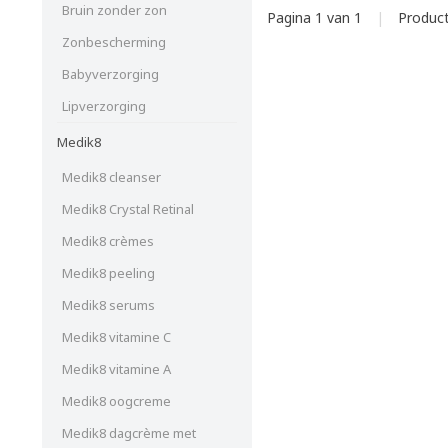
Bruin zonder zon
Pagina 1 van 1
|
Produc
Zonbescherming
Babyverzorging
Lipverzorging
Medik8
Medik8 cleanser
Medik8 Crystal Retinal
Medik8 crèmes
Medik8 peeling
Medik8 serums
Medik8 vitamine C
Medik8 vitamine A
Medik8 oogcreme
Medik8 dagcrème met