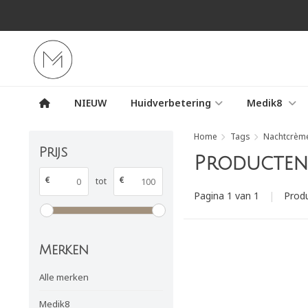
NIEUW
Huidverbetering
Medik8
Home
Tags
Nachtcrème
Prijs
Producten
€
€
tot
Pagina 1 van 1
|
Prod
Merken
Alle merken
Medik8