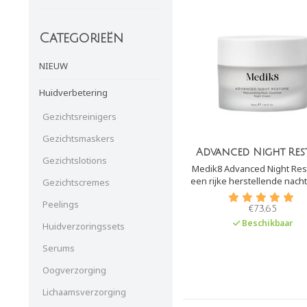
Categorieën
NIEUW
Huidverbetering
Gezichtsreinigers
Gezichtsmaskers
Advanced Night Res
Gezichtslotions
Medik8 Advanced Night Rest
een rijke herstellende nach
Gezichtscremes
Het geeft ultieme hydratatie
Peelings
huid. Hierdoor is het vooral 
€73,65
voor wat droge, vochtarme 
Beschikbaar
Huidverzoringssets
rijpere huiden.
Serums
Oogverzorging
Lichaamsverzorging