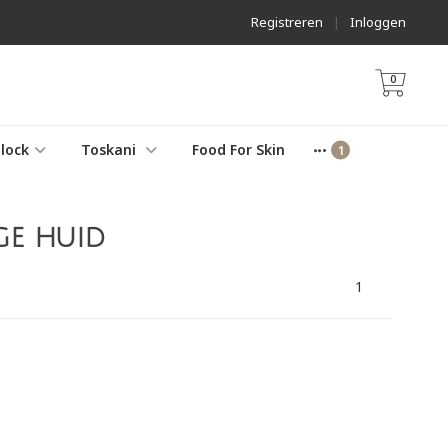
Registreren
|
Inloggen
0
lock
Toskani
Food For Skin
ge huid
1