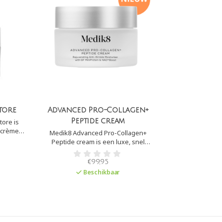
tore
Advanced Pro-Collagen+
Peptide cream
ore is
tcrème.
Medik8 Advanced Pro-Collagen+
 aan de
Peptide cream is een luxe, snel
geschikt
absorberende crème die anti-aging
en/ of
werkt. Het stimuleert de
€99,95
collageenproductie, vermindert
Beschikbaar
zichtbare lijntjes en rimpels en
versterkt de huidbarrière.