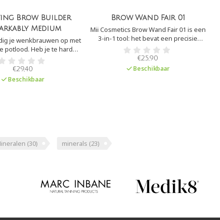
ting Brow Builder
Brow Wand Fair 01
arkably Medium
Mii Cosmetics Brow Wand Fair 01 is een
3-in-1 tool: het bevat een precisie
e
dig je wenkbrauwen op met
potlood om de wenkbrauwen op te
ie potlood. Heb je te harde
vullen, een crèmige hightlighter en een
v
laatst? Verzacht de lijnen
€25,90
borstel om je wenkbrauwen in model te
b
 een borsteltje door de
Beschikbaar
€29,40
kammen. Met slechts één product
uwen heen te kammen.
Beschikbaar
zitten je wenkbrauwen on fleek!
ineralen
(30)
minerals
(23)