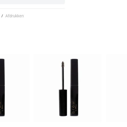
/
Afdrukken