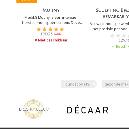
Mutiny
Sculpting Br
Remarkably
Medik8 Mutiny is een intensief
herstellende lippenbalsem. Deze
Vul waar nodig je we
lipbalm geeft onmiddellijke en
het precisie potlood.
langdurige hydratatie om snel droge
lijnen geplaatst? Ve
€30,25
€21,17
lippen te verminderen.
door met een borst
Niet beschikbaar
€29,4
wenkbrauwen hee
Beschik
Foundation
(19)
gezonde mak