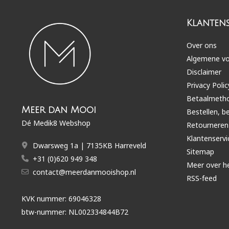
Klantens
Over ons
Algemene v
Disclaimer
Privacy Polic
Betaalmeth
Meer dan Mooi
Bestellen, b
Dé Medik8 Webshop
Retourneren
Klantenservi
Dwarsweg 1a | 7135KB Harreveld
Sitemap
+31 (0)620 949 348
Meer over h
contact@meerdanmooishop.nl
RSS-feed
KVK nummer: 69046328
btw-nummer: NL002334844B72