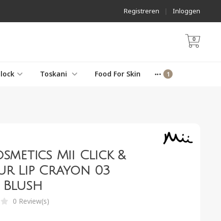
Registreren
|
Inloggen
0
lock
Toskani
Food For Skin
osmetics Mii Click &
r Lip Crayon 03
 Blush
0 Review(s)