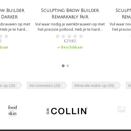
ow Builder
Sculpting Brow Builder
Sculp
 Darker
Remarkably Fair
Rem
nkbrauwen op met
Vul waar nodig je wenkbrauwen op met
Vul waar no
 Heb je te harde
het precisie potlood. Heb je te harde
het precis
rzacht de lijnen
lijnen geplaatst? Verzacht de lijnen
lijnen gep
eltje door de
door met een borsteltje door de
door met
0
€29,40
n te kammen.
wenkbrauwen heen te kammen.
wenkbra
baar
Beschikbaar
e-up
(23)
mii cosmetics
(23)
Minerale make-up
(30)
M