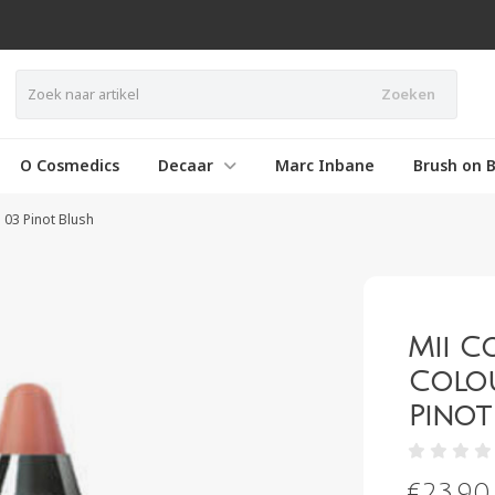
Zoeken
O Cosmedics
Decaar
Marc Inbane
Brush on B
 03 Pinot Blush
Mii C
Colou
Pinot
€
23,90