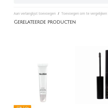
Aan verlanglijst toevoegen
/
Toevoegen om te vergelijken
Gerelateerde producten
43%
Sale