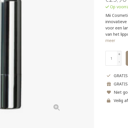
Op voorra
Mii Cosmetic
innovatieve
voor een lan
van het lip
meer
+
-
GRATIS 
GRATIS
Niet go
Veilig a