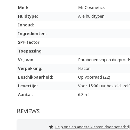
Merk:
Mii Cosmetics
Huidtype:
Alle huidtypen
Inhoud:
Ingrediënten:
SPF-factor:
Toepassing:
Vrij van:
Parabenen vrij en dierproefv
Verpakking:
Flacon
Beschikbaarheid:
Op voorraad (22)
Levertijd:
Voor 15:00 uur besteld, ze
Aantal:
6.8 ml
Reviews
Help ons en andere klanten door het schri