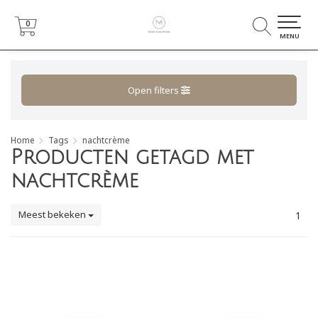
0
0
MENU
Open filters
Home
Tags
nachtcrème
Producten getagd met
nachtcrème
Meest bekeken
1