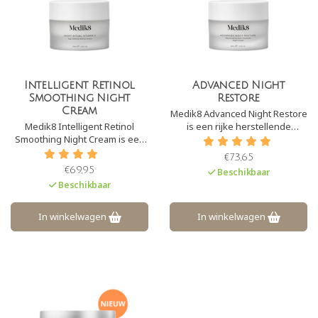
Intelligent Retinol
Advanced Night
Smoothing Night
Restore
Cream
Medik8 Advanced Night Restore
Medik8 Intelligent Retinol
is een rijke herstellende
Smoothing Night Cream is een
nachtcrème. Het geeft ultieme
nachtcrème met retinol (0,2%)
hydratatie aan de huid.
€73,65
en hyaluronzuur. Deze crème is
Hierdoor is het vooral geschikt
€69,95
Beschikbaar
geschikt voor het verminderen
voor wat droge, vochtarme en/
Beschikbaar
van de eerste tekenen van
of rijpere huiden.
veroudering
In winkelwagen
In winkelwagen