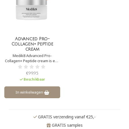
Advanced Pro-
Collagen+ Peptide
cream
Medik8 Advanced Pro-
Collagen+ Peptide cream is een
luxe, snel absorberende crème
die anti-aging werkt. Het
€99,95
stimuleert de
Beschikbaar
collageenproductie, vermindert
zichtbare lijntjes en rimpels en
versterkt de huidbarrière.
In winkelwagen
GRATIS verzending vanaf €25,-
GRATIS samples