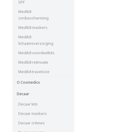
SPF
Medik8
zonbescherming
Medik8 maskers
Medik8
lichaamsverzorging
Medik8 voordeelkits
Medik8 retinoate
Medik8 travelsize
O Cosmedics
Decaar
Decaar kits
Decaar maskers
Decaar crèmes