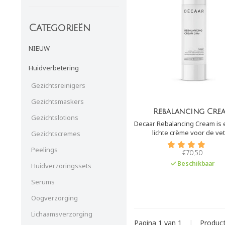
Categorieën
NIEUW
Huidverbetering
Gezichtsreinigers
Gezichtsmaskers
Rebalancing Cre
Gezichtslotions
Decaar Rebalancing Cream is 
lichte crème voor de vet
Gezichtscremes
gecombineerde en/of acne h
Peelings
is een 24 uurs crème die ve
€70,50
hydrateert en regulerend wer
Beschikbaar
Huidverzoringssets
talgproductie. H
Serums
Oogverzorging
Lichaamsverzorging
Pagina 1 van 1
|
Produc