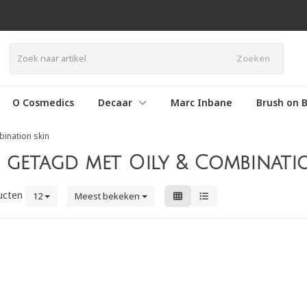
Zoeken
O Cosmedics
Decaar
Marc Inbane
Brush on B
bination skin
getagd met Oily & Combinati
ucten
12
Meest bekeken