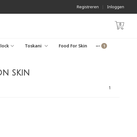
Registreren
|
Inloggen
0
lock
Toskani
Food For Skin
on skin
1