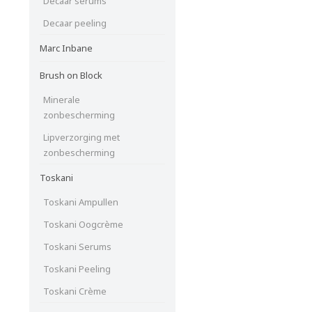
Decaar serums
Decaar peeling
Marc Inbane
Brush on Block
Minerale
zonbescherming
Lipverzorging met
zonbescherming
Toskani
Toskani Ampullen
Toskani Oogcrème
Toskani Serums
Toskani Peeling
Toskani Crème