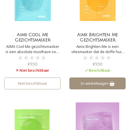
Aimx Cool Me
Aimx Brighten Me
Gezichtsmasker
Gezichtsmasker
AIMX Cool Me gezichtsmasker
Aimx Brighten Me is een
is een absolute musthave voor
vliesmasker dat de doffe huid
de zomer. Het sheetmasker
een boost geeft. Het masker is
bevat maar liefst 42 actieve
doordrenkt met 22 actieve
€9,50
€9,50
ingrediënten, die de huid
ingrediënten, waaronder
Niet beschikbaar
Beschikbaar
kalmeren, verzachten,
vitamine c en kakadu pruim
herstellen en voor een
(een sterke antioxidant). Het
verkoelend effect zorgen. Het
geeft de huid een stralende
Niet beschikbaar
In winkelwagen
masker geeft direct een
glow.
hydratatieboost