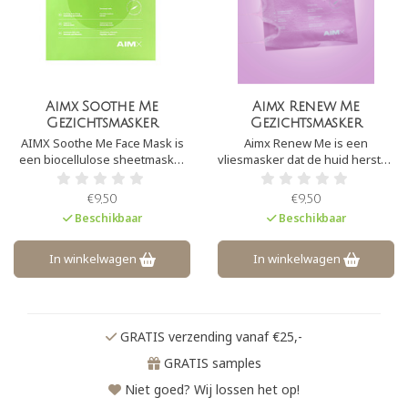
Aimx Soothe Me
Aimx Renew Me
Gezichtsmasker
Gezichtsmasker
AIMX Soothe Me Face Mask is
Aimx Renew Me is een
een biocellulose sheetmasker
vliesmasker dat de huid herstelt
dat speciaal ontwikkeld is om de
en versterkt. Het masker is
huid te herstellen, te
doordrenkt met 25 actieve
€9,50
€9,50
hydrateren en te kalmeren. Het
ingrediënten, waaronder
Beschikbaar
Beschikbaar
masker bevat 22 actieve
collageen, hyaluronzuur,
ingrediënten om de huid te
verschillende peptiden en
verbeteren
zwarte bessenextract
In winkelwagen
In winkelwagen
GRATIS verzending vanaf €25,-
GRATIS samples
Niet goed? Wij lossen het op!