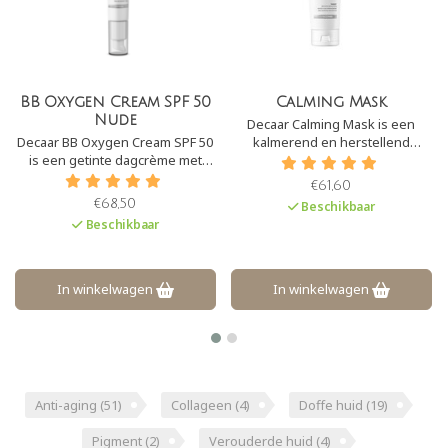
Calming Mask
Rebalancing Cream
Decaar Calming Mask is een
Decaar Rebalancing Cream is
kalmerend en herstellend
een zeer lichte crème voor de
masker. Het verwijdert op een
vette, gecombineerde en/of
milde wijze dode huidcellen en
acne huid. Het is een 24 uurs
€61,60
€70,50
vermindert ontstekingen. Het
crème die verzacht, hydrateert
Beschikbaar
Beschikbaar
verbetert en stimuleert lokale
en regulerend werkt op de
bloedcirculatie.
talgproductie. H
In winkelwagen
In winkelwagen
Anti-aging
(51)
Collageen
(4)
Doffe huid
(19)
Pigment
(2)
Verouderde huid
(4)