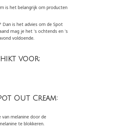
am is het belangrijk om producten
? Dan is het advies om de Spot
and mag je het 's ochtends en 's
 avond voldoende.
chikt voor:
pot Out Cream:
e van melanine door de
melanine te blokkeren.