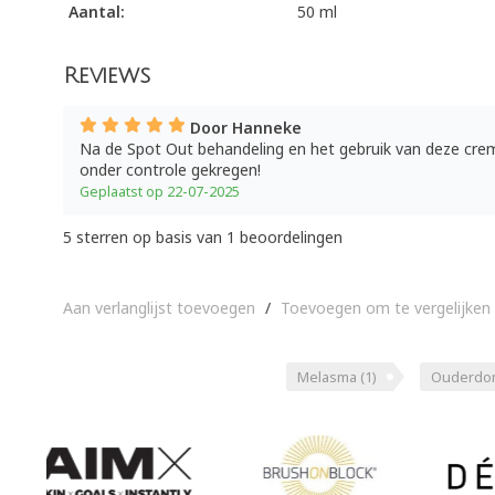
Aantal:
50 ml
Reviews
Door Hanneke
Na de Spot Out behandeling en het gebruik van deze creme
onder controle gekregen!
Geplaatst op 22-07-2025
5
sterren op basis van
1
beoordelingen
Aan verlanglijst toevoegen
/
Toevoegen om te vergelijken
Melasma
(1)
Ouderdo