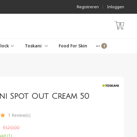
Registreren
|
Inloggen
0
lock
Toskani
Food For Skin
ni Spot Out Cream 50
1 Review(s)
€120,00
ad (1)