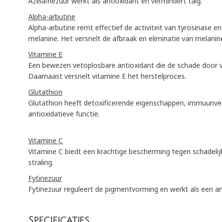
Azelaïnezuur werkt als antioxidant en vermindert talg.
Alpha-arbutine
Alpha-arbutine remt effectief de activiteit van tyrosinase 
melanine. Het versnelt de afbraak en eliminatie van melanin
Vitamine E
Een bewezen vetoplosbare antioxidant die de schade door vr
Daarnaast versnelt vitamine E het herstelproces.
Glutathion
Glutathion heeft detoxificerende eigenschappen, immuunv
antioxidatieve functie.
Vitamine C
Vitamine C biedt een krachtige bescherming tegen schadelijk
straling.
Fytinezuur
Fytinezuur reguleert de pigmentvorming en werkt als een an
Specificaties