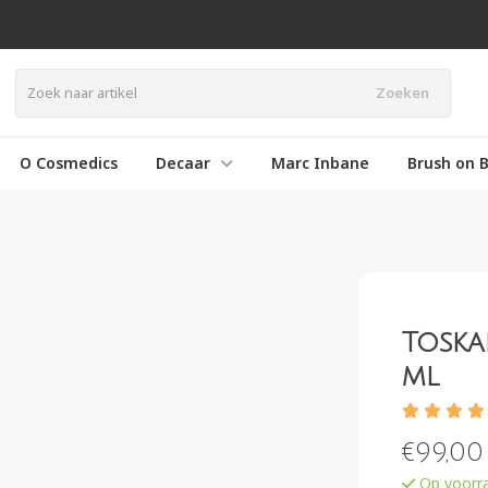
Zoeken
O Cosmedics
Decaar
Marc Inbane
Brush on B
Toska
ml
€
99,00
Op voorra