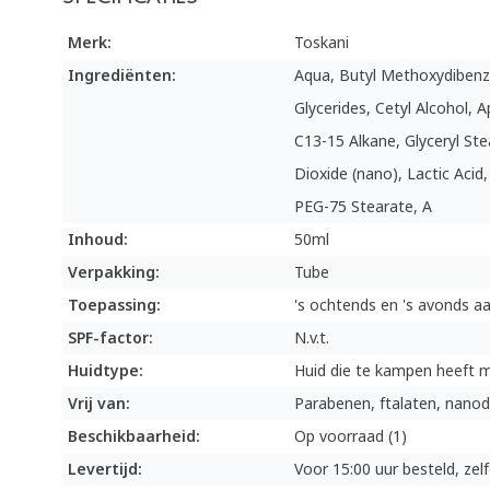
Merk:
Toskani
Ingrediënten:
Aqua, Butyl Methoxydibenzo
Glycerides, Cetyl Alcohol, A
C13-15 Alkane, Glyceryl St
Dioxide (nano), Lactic Acid,
PEG-75 Stearate, A
Inhoud:
50ml
Verpakking:
Tube
Toepassing:
's ochtends en 's avonds a
SPF-factor:
N.v.t.
Huidtype:
Huid die te kampen heeft 
Vrij van:
Parabenen, ftalaten, nanod
Beschikbaarheid:
Op voorraad (1)
Levertijd:
Voor 15:00 uur besteld, ze