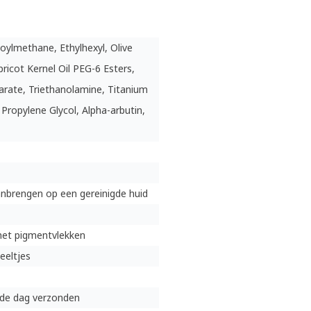
ylmethane, Ethylhexyl, Olive
pricot Kernel Oil PEG-6 Esters,
earate, Triethanolamine, Titanium
 Propylene Glycol, Alpha-arbutin,
anbrengen op een gereinigde huid
met pigmentvlekken
eeltjes
lfde dag verzonden