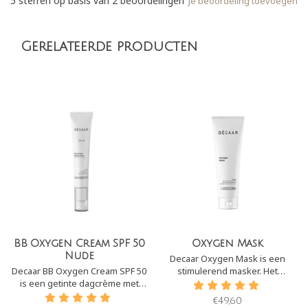
5
sterren op basis van
2
beoordelingen
Je beoordeling toevoegen
Gerelateerde producten
BB Oxygen Cream SPF 50
Oxygen Mask
Nude
Decaar Oxygen Mask is een
Decaar BB Oxygen Cream SPF 50
stimulerend masker. Het
is een getinte dagcrème met
kalmeert, hydrateert en herstelt
SPF50. Het zorgt voor een
alle huidfuncties door het
€49,60