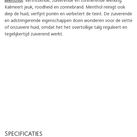
Menthol
: Verfrissende, zuiverende en tonifiërende werking.
Kalmeert jeuk, roodheid en
zonnebrand. Menthol reinigt ook
diep de huid, verfijnt poriën en verbetert de teint. De
zuiverende
en adstringerende eigenschappen doen wonderen voor de vette
of onzuivere
huid, omdat het het overtollige talg reguleert en
tegelijkertijd zuiverend werkt.
Specificaties