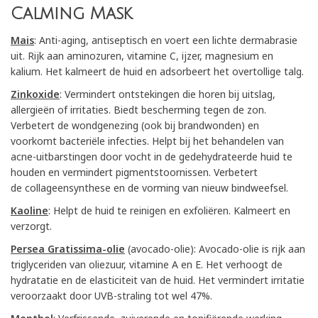
Calming Mask
Mais
: Anti-aging, antiseptisch en voert een lichte dermabrasie
uit. Rijk aan aminozuren,
vitamine C, ijzer, magnesium en
kalium. Het kalmeert de huid en adsorbeert het overtollige
talg.
Zinkoxide
: Vermindert ontstekingen die horen bij uitslag,
allergieën of irritaties. Biedt
bescherming tegen de zon.
Verbetert de wondgenezing (ook bij brandwonden) en
voorkomt
bacteriële infecties. Helpt bij het behandelen van
acne-uitbarstingen door vocht in de
gedehydrateerde huid te
houden en vermindert pigmentstoornissen. Verbetert
de
collageensynthese en de vorming van nieuw bindweefsel.
Kaoline
: Helpt de huid te reinigen en exfoliëren. Kalmeert en
verzorgt.
Persea Gratissima-olie
(avocado-olie): Avocado-olie is rijk aan
triglyceriden van oliezuur,
vitamine A en E. Het verhoogt de
hydratatie en de elasticiteit van de huid. Het vermindert
irritatie
veroorzaakt door UVB-straling tot wel 47%.