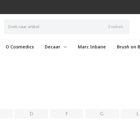
Zoeken
O Cosmedics
Decaar
Marc Inbane
Brush on B
D
F
G
L