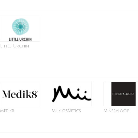
Little Urchin
Medik8
Mii Cosmetics
Mineralogie