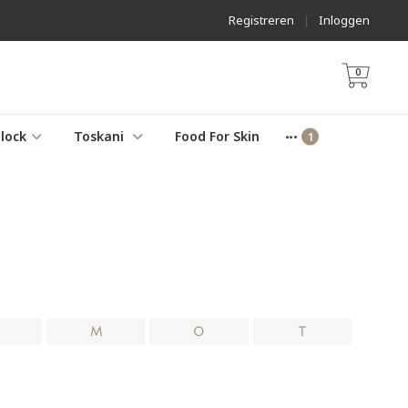
Registreren
|
Inloggen
0
lock
Toskani
Food For Skin
M
O
T