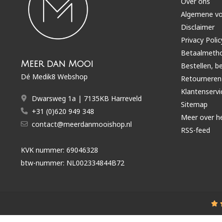
Over ons
Algemene v
Disclaimer
Privacy Polic
Betaalmeth
Meer dan Mooi
Bestellen, b
Dé Medik8 Webshop
Retourneren
Klantenservi
Dwarsweg 1a | 7135KB Harreveld
Sitemap
+31 (0)620 949 348
Meer over h
contact@meerdanmooishop.nl
RSS-feed
KVK nummer: 69046328
btw-nummer: NL002334844B72