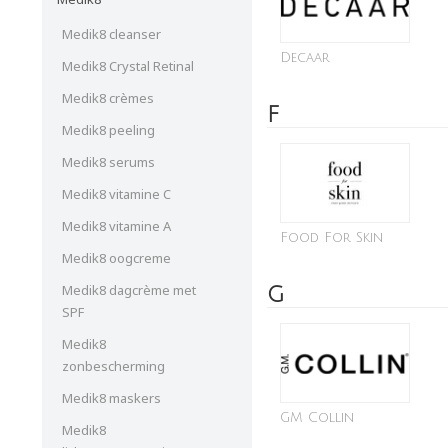
Medik8 cleanser
Decaar
Medik8 Crystal Retinal
Medik8 crèmes
F
Medik8 peeling
Medik8 serums
Medik8 vitamine C
Medik8 vitamine A
Food For Skin
Medik8 oogcreme
Medik8 dagcrème met
G
SPF
Medik8
zonbescherming
Medik8 maskers
GM Collin
Medik8