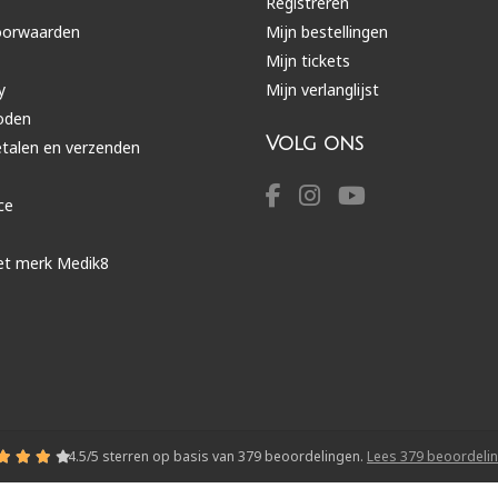
Registreren
oorwaarden
Mijn bestellingen
Mijn tickets
y
Mijn verlanglijst
oden
Volg ons
etalen en verzenden
ce
et merk Medik8
4.5
/
5
sterren op basis van
379
beoordelingen.
Lees 379 beoordeli