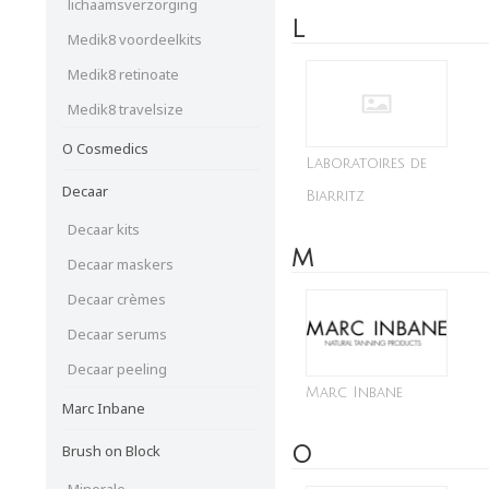
lichaamsverzorging
L
Medik8 voordeelkits
Medik8 retinoate
Medik8 travelsize
O Cosmedics
Laboratoires de
Decaar
Biarritz
Decaar kits
M
Decaar maskers
Decaar crèmes
Decaar serums
Decaar peeling
Marc Inbane
Marc Inbane
Brush on Block
O
Minerale