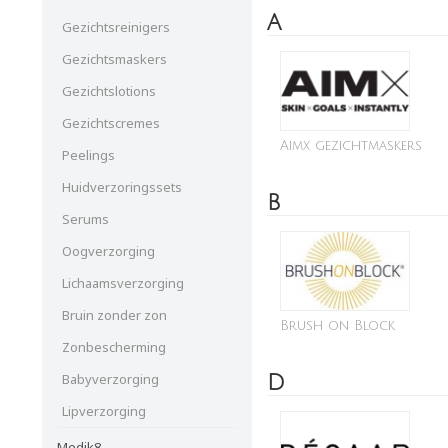
A
Gezichtsreinigers
Gezichtsmaskers
Gezichtslotions
Gezichtscremes
Aimx gezichtmaskers
Peelings
Huidverzoringssets
B
Serums
Oogverzorging
Lichaamsverzorging
Bruin zonder zon
Brush on Block
Zonbescherming
Babyverzorging
D
Lipverzorging
Medik8