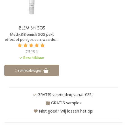
Blemish SOS
Medik8 Blemish SOS pakt
effectief puistjes aan, waardoor
puistjes in slechts 24 uur
zichtbaar worden verminderd.
€34,95
De formule verwijdert overtollig
Beschikbaar
talg, vuil en dode huidcellen en
remt de ontsteking.
In winkelwagen
GRATIS verzending vanaf €25,-
GRATIS samples
Niet goed? Wij lossen het op!