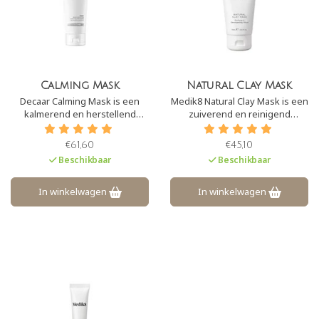
Calming Mask
Natural Clay Mask
Decaar Calming Mask is een
Medik8 Natural Clay Mask is een
kalmerend en herstellend
zuiverend en reinigend
masker. Het verwijdert op een
kleimasker om onzuiverheden
milde wijze dode huidcellen en
te verminderen en poriën te
€61,60
€45,10
vermindert ontstekingen. Het
verfijnen. Clay Mask zorgt voor
Beschikbaar
Beschikbaar
verbetert en stimuleert lokale
het absorberen van overtollig
bloedcirculatie.
talg om verstopte poriën te
verminderen
In winkelwagen
In winkelwagen