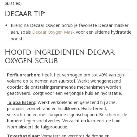
puistjes).
Decaar tip:
Breng na Decaar Oxygen Scrub je favoriete Decaar masker
aan, zoals
Decaar Oxygen Mask
voor een ultieme hydratatie
boost!
Hoofd ingrediënten Decaar
Oxygen Scrub
Perfluorcarbon
:
Heeft het vermogen om tot 49% van zijn
volume op te nemen aan zuurstof. Werkt wondgenezend
doordat de ontstekingsremmende mechanismen worden
geactiveerd. Zorgt voor een verjongde huid en hydratatie.
Jojoba Esters
:
Werkt verkoelend en genezend bij acne,
psoriasis, zonnebrand en huidkloven. Hydraterend,
verzachtend en met fungicide eigenschappen. Beschermt de
barrière tegen vochtverlies. Verzacht en kalmeert de huid.
Normaliseert de talgproductie.
Toverhazelaar
:
Verbetert en verzorgt de droge en