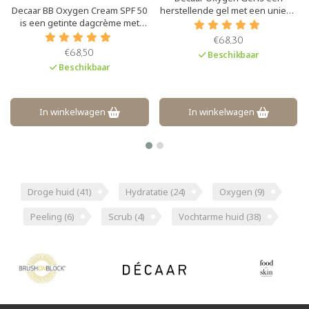
Decaar BB Oxygen Cream SPF 50
herstellende gel met een unieke
is een getinte dagcrème met
werking. Door de toevoeging
SPF50. Het zorgt voor een
van maar liefst 15%
€68,30
prachtige ‘glow’ aan de huid. De
perfluorcarbon vergroot het de
€68,50
Beschikbaar
crème camoufleert
werking van alle producten die
Beschikbaar
pigmentvlekken en
nadien worden aangebracht.
onzuiverheden en heeft een
lichte, maar natuurlijke dekking.
In winkelwagen
In winkelwagen
Droge huid
(41)
Hydratatie
(24)
Oxygen
(9)
Peeling
(6)
Scrub
(4)
Vochtarme huid
(38)