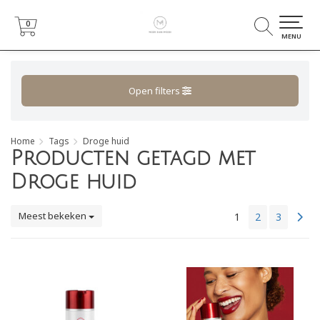
0
0
MENU
Open filters
Home
Tags
Droge huid
Producten getagd met
Droge huid
Meest bekeken
1
2
3