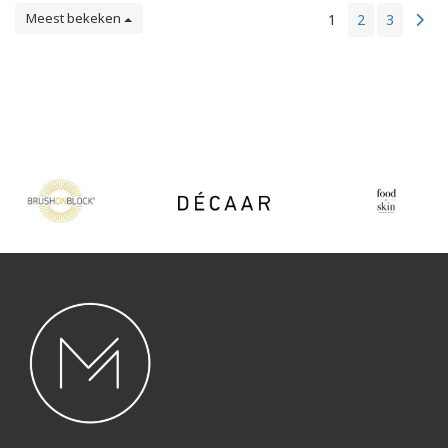
Meest bekeken
1
2
3