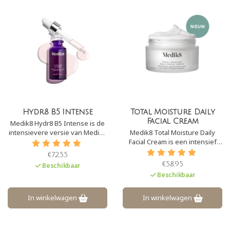
Hydr8 B5 Intense
Total Moisture Daily
Facial Cream
Medik8 Hydr8 B5 Intense is de
intensievere versie van Medik8
Medik8 Total Moisture Daily
Hydr8 B5 serum. Dit serum
Facial Cream is een intensief
werkt sterk hydraterend en
hydraterende crème. De crème
€72,55
stimuleert dan ook de aanmaak
hydrateert alle huidlagen diep,
€58,95
Beschikbaar
van hyaluronzuur en voorkomt
om de huid te voeden en te
Beschikbaar
de afbraak hiervan.
beschermen.
In winkelwagen
In winkelwagen