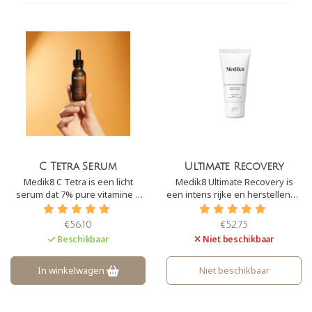
C Tetra Serum
Ultimate Recovery
Medik8 C Tetra is een licht
Medik8 Ultimate Recovery is
serum dat 7% pure vitamine C
een intens rijke en herstellende
bevat en daarnaast vitamine E.
crème voor de droge en
Deze combinatie zorgt ervoor
behandelde huid. De crème is
€56,10
€52,75
dat de huid een prachtige ‘glow’
uitermate geschikt voor huiden
Beschikbaar
Niet beschikbaar
krijgt, de huid wordt hersteld en
die herstellende zijn van
zichtbare tekenen van
chemische peelings,
huidveroudering worden
laserbehandelingen of
In winkelwagen
Niet beschikbaar
aangepakt.
zonnebrand.