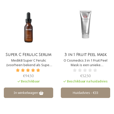
Super C Ferulic Serum
3 in 1 Fruit Peel Mask
Medik8 Super C Ferulic
O Cosmedics 3 in 1 Fruit Peel
(voorheen bekend als Super
Mask is een unieke
C30 Intense) is een zeer
enzymatische fruitpeeling,
krachtig vitamine C serum. Het
masker en gommage in één!
€94,50
€52,50
serum bevat 30% ethylated
Deze peeling is in staat om
Beschikbaar
Beschikbaar na huidadvies
ascorbinezuur, dit is een zeer
overtollige huidcellen los te
stabiele vorm van vitamine C.
maken en een gezonde,
Tevens is de formule versterkt
stralende en gladde teint te
In winkelwagen
Huidadvies - €33
met ferulinezuur.
onthullen.