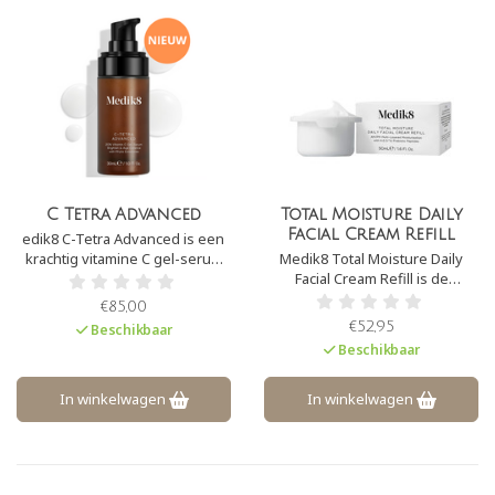
C Tetra Advanced
Total Moisture Daily
Facial Cream Refill
edik8 C-Tetra Advanced is een
krachtig vitamine C gel-serum
Medik8 Total Moisture Daily
met 20% gestabiliseerde
Facial Cream Refill is de
vitamine C en fyto-
navulling van Medik8 Total
€85,00
exosomen. Deze formule
Moisture Daily Facial Cream. Dit
€52,95
Beschikbaar
verheldert de huid, versterkt de
is een intensief hydraterende
Beschikbaar
huidbarrière en werkt als
crème. De crème hydrateert alle
antioxidant.
huidlagen diep, om de huid te
voeden en te beschermen.
In winkelwagen
In winkelwagen