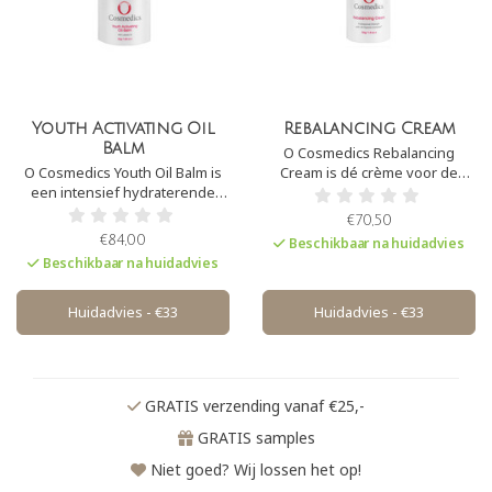
Youth Activating Oil
Rebalancing Cream
Balm
O Cosmedics Rebalancing
O Cosmedics Youth Oil Balm is
Cream is dé crème voor de
een intensief hydraterende
vette huid. Het is een lichte,
balsem. Het is uitermate
olievrije crème die verrijkt is
€70,50
geschikt voor een droge,
met V8 Peptide Complex® en
€84,00
Beschikbaar na huidadvies
vochtarme huid. De balsem
bekroonde actieve
Beschikbaar na huidadvies
bevat rijke ingrediënten die in
ingrediënten. Het biedt een
staan zijn om de aangetaste
unieke mix speciaal
huidbarriere weer te
samengesteld voor de
Huidadvies - €33
Huidadvies - €33
herstellen.
problematische huiden
GRATIS verzending vanaf €25,-
GRATIS samples
Niet goed? Wij lossen het op!