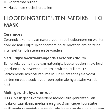
Vochtarme huiden
Huiden die slecht herstellen
Hoofdingrediënten Medik8 HEO
Mask:
Ceramides
Ceramiden komen van nature voor in de huidbarrière en werken
door de natuurlijke lipidenbarrière na te bootsen om de teint
intensief te hydrateren en te voeden.
Natuurlijke vochtinbrengende factoren (NMF's)
Een unieke combinatie van natuurlijke bestanddelen in uw huid
(natrium-PCA, glycerine, ureum, eiwitten, suikers, 15
verschillende aminozuren, melkzuur en creatine) die vocht
binden en vasthouden voor een optimale hydratatie van de
huid.
Multi-gewicht hyaluronzuur
H.E.O. Mask gebruikt meerdere moleculaire gewichten van
hyaluronzuur (klein, medium en groot) om diepe hydratatie
gelijkmatig te verdelen over de vele lagen van de huid. Dit zorgt