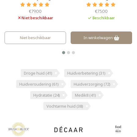
met SPF50+ (zeer hoge UVB-
SPF30+ Daarnaast biedt het
bescherming) en PA++++ (zeer
bescherming tegen infrarood,
€79,00
€75,00
uitzonderlijk hoge UVA-
blauwlicht en A.G.E´s.
Niet beschikbaar
Beschikbaar
bescherming). Daarnaast biedt
het bescherming tegen
infrarood, blauwlicht en A.G.E´s.
Niet beschikbaar
In winkelwagen
Droge huid
(41)
Huidverbetering
(31)
Huidveroudering
(61)
Huidverzorging
(72)
Hydratatie
(24)
Medik8
(41)
Vochtarme huid
(38)