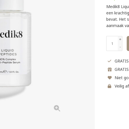
Medik8 Liqui
een krachti
bevat. Het s
aanmaak van
+
-
GRATIS 
GRATIS
Niet go
Veilig a