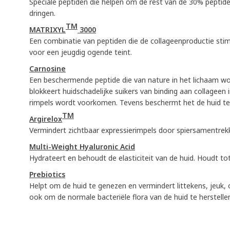
Speciale peptiden die helpen om de rest van de 30% peptid
dringen.
TM
MATRIXYL
3000
Een combinatie van peptiden die de collageenproductie stim
voor een jeugdig ogende teint.
Carnosine
Een beschermende peptide die van nature in het lichaam w
blokkeert huidschadelijke suikers van binding aan collageen
rimpels wordt voorkomen. Tevens beschermt het de huid te
TM
Argirelox
Vermindert zichtbaar expressierimpels door spiersamentrekk
Multi-Weight Hyaluronic Acid
Hydrateert en behoudt de elasticiteit van de huid. Houdt tot
Prebiotics
Helpt om de huid te genezen en vermindert littekens, jeuk,
ook om de normale bacteriële flora van de huid te herstelle