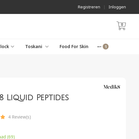
Registreren
|
Inloggen
0
lock
Toskani
Food For Skin
8 Liquid Peptides
4 Review(s)
ad (69)