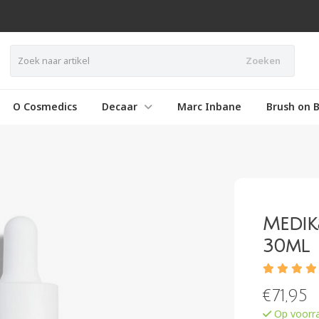
Zoeken
O Cosmedics
Decaar
Marc Inbane
Brush on B
Medik
30ml
€
71,95
Op voorra