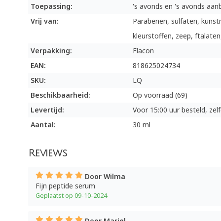
Toepassing:
's avonds en 's avonds aan
Vrij van:
Parabenen, sulfaten, kunst
kleurstoffen, zeep, ftalaten
Verpakking:
Flacon
EAN:
818625024734
SKU:
LQ
Beschikbaarheid:
Op voorraad (69)
Levertijd:
Voor 15:00 uur besteld, ze
Aantal:
30 ml
Reviews
Door Wilma
Fijn peptide serum
Geplaatst op 09-10-2024
Door Mariel